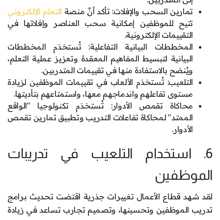
تمارين السحب والإفلات: تأكد أنَّ منصة
التعلم الإلكتروني
تتيح للموظفين إمكانية سحب العناصر وإفلاتها في
التقييمات الإلكترونية.
المخططات البيانية التفاعلية: تُستخدَم المخططات
البيانية لتبسيط المفاهيم المعقدة وتعزيز عملية التعلم،
ويُنصَح بالاستفادة منها في تقييمات المتدربين.
التلعيب: تُستخدَم الألعاب في تقييمات الموظفين لزيادة
مستوى تفاعلهم واندماجهم معها، واستمتاعهم بتأديتها.
محاكاة تقمص الأدوار: تُستخدَم تكنولوجيا "الواقع
الممتد" لمحاكاة تفاعلات التدريب وتطبيق تمارين تقمص
الأدوار.
6. استخدام التلعيب في تدريبات
الموظفين
لقد شهد قطاع الأعمال تغييرات جذرية اقتضت تحديث برامج
تدريب الموظفين وتحسينها، وتصميم تجارب تساعد في زيادة