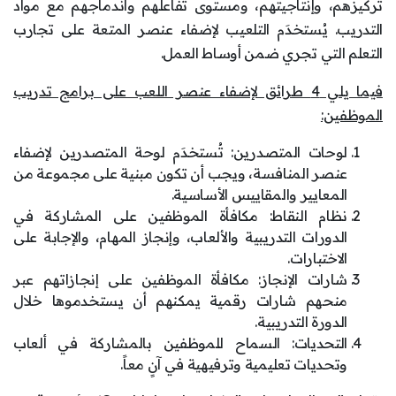
تركيزهم، وإنتاجيتهم، ومستوى تفاعلهم واندماجهم مع مواد
التدريب. يُستخدَم التلعيب لإضفاء عنصر المتعة على تجارب
التعلم التي تجري ضمن أوساط العمل.
فيما يلي 4 طرائق لإضفاء عنصر اللعب على برامج تدريب
الموظفين:
لوحات المتصدرين: تُستخدَم لوحة المتصدرين لإضفاء
عنصر المنافسة، ويجب أن تكون مبنية على مجموعة من
المعايير والمقاييس الأساسية.
نظام النقاط: مكافأة الموظفين على المشاركة في
الدورات التدريبية والألعاب، وإنجاز المهام، والإجابة على
الاختبارات.
شارات الإنجاز: مكافأة الموظفين على إنجازاتهم عبر
منحهم شارات رقمية يمكنهم أن يستخدموها خلال
الدورة التدريبية.
التحديات: السماح للموظفين بالمشاركة في ألعاب
وتحديات تعليمية وترفيهية في آنٍ معاً.