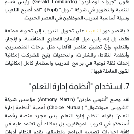
يقول "جيرالد لومباردو" (Gerald Lombardo) رئيس قسم
التنمية والتطوير في شركة "بوبل" (Popl): "لقد أصبح التلعيب
وسيلة أساسية لتدريب الموظفين في العصر الحديث.
لا يقتصر دور
التلعيب
على تحويل التدريب إلى تجربة ممتعة
فقط، بل إنه يلبي ميل الإنسان الفطري للمنافسة، والإنجاز،
والتعلم، وإنَّ تطبيق عناصر الألعاب مثل لوحات المتصدرين،
وأنظمة النقاط، والشارات، والتحديات يتيح للشركات إمكانية
إحداث نقلة نوعية في برامج التدريب واستثمار كامل إمكانيات
القوى العاملة فيها".
7. استخدام "أنظمة إدارة التعلم"
لقد وضح "أنتوني مارتن" (Anthony Martin) مؤسس شركة
"تشويس ميوتشوال" (Choice Mutual) أهمية "أنظمة إدارة
التعلم" بقوله: "نظام إدارة التعلم ليس مجرد منصة رقمية
تُستخدَم في تدريب الموظفين، بل يمكنك أن تعتمد عليه في
كافة إجراءات تصميم البرامج وتطبيقها. يقدم النظام أدوات