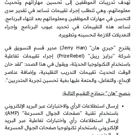
تهدف تدريبات الموظفين إلى تحسين مهاراتهم وتحديث
معلوماتهم، وهي تتطلب إجراء تقييمات تساعد في تقدير مدى
التحسن في مهارات الموظفين ومعلوماتهم بعد انتهاء البرنامج.
تساعد هذه التقييمات في تحديد عيوب البرنامج وإجراء
التعديلات اللازمة لتحسينه وتطويره.
يقترح "جيري هان" (Jerry Han) مدير قسم التسويق في
شركة "برايز ريبل" (PrizeRebel) إجراء تقييمات تفاعلية
باستخدام التكنولوجيا الحديثة، ويقول في هذا الصدد: "لقد حان
الوقت لتحديث تقييمات التدريب التقليدية، وإضافة عناصر
الإبداع، والتفاعل، والمتعة عليها بغية تحسين تجربة المتدربين".
ينصح "هان" بنماذج التقييم التالية:
إرسال استطلاعات الرأي والاختبارات عبر البريد الإلكتروني
باستخدام تقنية "صفحات الجوال المسرعة" (AMP):
إرسال استطلاعات رأي واختبارات تفاعلية عبر البريد
الإلكتروني باستخدام تكنولوجيا صفحات الجوال المسرعة
إلى المتدربين.