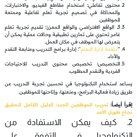
محتوى تفاعلي
:
استخدام مقاطع الفيديو، والاختبارات،
والمحاكاة في تصميم تجربة تعلم تفاعلية وممتعة
للموظفين.
3
.
الواقع الافتراضي والواقع المعزز
:
تقديم تجربة تعلم
غامر تحتوي على تمارين تطبيقية وحالات عملية يمكن أن
يتعرض لها الموظف في مكان العمل.
"
أنظمة إدارة التعلم
": إدارة برامج التدريب ومتابعة التقدم
والأداء.
التخصيص
:
تخصيص محتوى التدريب للاحتياجات
الفردية والتقدم المطلوب.
يساعد استخدام التكنولوجيا في تحسين تجربة التدريب عن
طريق زيادة فعالية البرامج، ومتعتها، وإتاحتها للموظفين.
إقرأ أيضاً:
تدريب الموظفين الجدد: الدليل الكامل لتحقيق
نجاح طويل الأمد
2. كيف يمكن الاستفادة من
التكنولوجيا في التفوق على