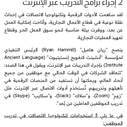
2. إجراء برامج التدريب عبر الإنترنت
لقد ساهمت الأدوات الرقمية وتكنولوجيا الاتصالات في إحداث
نقلة نوعية في قطاع الأعمال التجارية، وأتاحت إمكانية العمل
عن بعد، ووفرت بيئة مناسبة لنمو سوق العمل الحر وقطاع
تعهيد العمليات التجارية.
ينصح "ريان هاميل" (Ryan Hammill) الرئيس التنفيذي
لمؤسسة "أنشينت لانغويج إنستيتيوت" (Ancient Language
Institute) بإجراء التدريبات عبر الإنترنت، ويقول في هذا الصدد:
"تتعاقد الشركات في الوقت الحالي مع موظفين من جميع
أنحاء العالم، ويمكنها أن تستفيد من المنصات الرقمية في
تأهيلهم وتدريبهم. تُستخدَم أدوات الاتصال عبر الإنترنت مثل
"زوم" (Zoom)، و"سلاك" (Slack)، و"سكايب" (Skype) في
تدريب الموظفين العاملين عن بُعد".
في ما يلي 3 استخدامات لتكنولوجيا الاتصالات في تدريب
الموظفين: