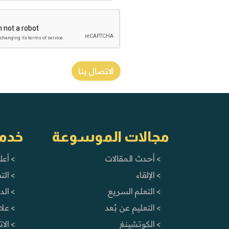
الاتصال بنا
مجالات الموسوعة
خدم
> أحدث المقالات
> أعل
> الإلقاء
> ال
> التعلم السريع
> ال
> التعليم عن بُعد
> علا
> الكوتشينغ
> الا