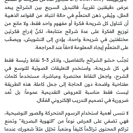
عرض دقيقتين تقريباً، فالتبديل السريع بين الشرائح يبعد
الملل، ويُبقي ذهن المتعلِّم في حالة انتباه. من القواعد الذهبية
أن تتناول كل شريحة فكرة أو مفهوم واحد فقط، ولا مانع من
توزيع الفكرة على عدة شرائح متتابعة، لكنَّ إدراج فكرتين
مختلفتين في شريحة واحدة، يؤدي إلى التشويش، ويصعِّب
على المتعلِّم إيجاد المعلومة لاحقاً عند المراجعة.
تجنَّب حشو الشرائح بالتفاصيل، واذكر 3-5 نقاط رئيسة فقط
في كل شريحة، واستخدم التعليقات الصوتية للتوسع في
الشرح، واجعل النقاط مختصرة ومباشرة، مستخدماً كلمات
مفتاحية واضحة دون الحاجة إلى جمل كاملة. هذه الطريقة
ليست فقط مناسبة للعروض التقديمية عموماً؛ بل تُعد
ضرورية في تصميم التدريب الإلكتروني الفعَّال.
لا ننسى أهمية استخدام الرسوم المتحركة والصور التوضيحية،
فهي تضفي على العرض نوعاً من "التهوية البصرية" وتمنع
تراكم المحتوى تراكُماً كثيفاً ومتعباً. تخيَّل مثلاً شعورك عندما