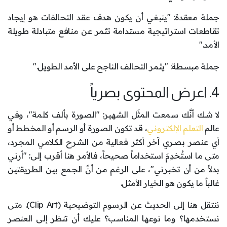
جملة معقدة: "ينبغي أن يكون هدف عقد التحالفات هو إيجاد
تقاطعات استراتيجية مستدامة تثمر عن منافع متبادلة طويلة
الأمد."
جملة مبسطة: "يثمر التحالف الناجح على الأمد الطويل."
4. اعرض المحتوى بصرياً
لا شك أنَّك سمعت المثَل الشهير: "الصورة بألف كلمة"، وفي
عالم
التعلم الإلكتروني
، قد تكون الصورة أو الرسم أو المخطط أو
أي عنصر بصري آخر أكثر فعالية من الشرح الكلامي المجرد،
متى ما استُخدِمَ استخداماً صحيحاً، فالأمر هنا أقرب إلى: "أرني
بدلاً من أن تخبرني"، على الرغم من أنَّ الجمع بين الطريقتين
غالباً ما يكون هو الخيار الأمثل.
ننتقل هنا إلى الحديث عن الرسوم التوضيحية (Clip Art). متى
نستخدمها؟ وما نوعها المناسب؟ عليك أن تنظر إلى العنصر