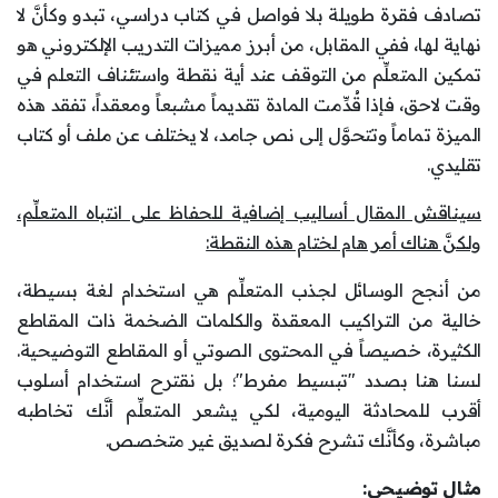
تصادف فقرة طويلة بلا فواصل في كتاب دراسي، تبدو وكأنَّ لا
نهاية لها، ففي المقابل، من أبرز مميزات التدريب الإلكتروني هو
تمكين المتعلِّم من التوقف عند أية نقطة واستئناف التعلم في
وقت لاحق، فإذا قُدِّمت المادة تقديماً مشبعاً ومعقداً، تفقد هذه
الميزة تماماً وتتحوَّل إلى نص جامد، لا يختلف عن ملف أو كتاب
تقليدي.
سيناقش المقال أساليب إضافية للحفاظ على انتباه المتعلِّم،
ولكنَّ هناك أمر هام لختام هذه النقطة:
من أنجح الوسائل لجذب المتعلِّم هي استخدام لغة بسيطة،
خالية من التراكيب المعقدة والكلمات الضخمة ذات المقاطع
الكثيرة، خصيصاً في المحتوى الصوتي أو المقاطع التوضيحية.
لسنا هنا بصدد "تبسيط مفرط"؛ بل نقترح استخدام أسلوب
أقرب للمحادثة اليومية، لكي يشعر المتعلِّم أنَّك تخاطبه
مباشرة، وكأنَّك تشرح فكرة لصديق غير متخصص.
مثال توضيحي: