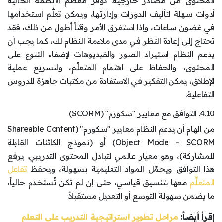
المحتوى من مصادر خارجية. توفر معظم الأنظمة الحالية
أدوات سهلة لتأليف الدورات وإدارتها، ويمكن تعلُّم استخدامها
في غضون ساعات، وإذا استغرق الأمر وقتاً أطول من ذلك، فقد
تحتاج إلى إعادة النظر في مدى ملاءمة النظام لك، كما يجب أن
يدعم النظام استيراد الصور والفيديوهات لإضفاء التنوع على
المحتوى، والحفاظ على اهتمام المتعلِّم، ولتسريع عملية
الإطلاق، يمكن التفكير في الاستفادة من مكتبات جاهزة للدروس
التفاعلية.
4.10. التوافق مع معايير "سكورم" (SCORM)
من الهام أن يدعم النظام معايير "سكورم" (Shareable Content
Object Mode - SCORM) أو (نموذج الكائنات القابلة
للمشاركة)، وهو معيار عالمي لتبادل المحتوى التدريبي. يرفع
هذا التوافق ويحمِّل المواد التعليمية بسهولة، ويحفظ
تفاعل
المتعلِّم
معها بتنسيق قياسي، حتى إن لم تكن تُستخدم حالياً،
ما يضمن سهولة التوسع أو التعديل مستقبلاً.
إقرأ أيضاً:
مراحل تطوير استراتيجية التدريب على التعلم