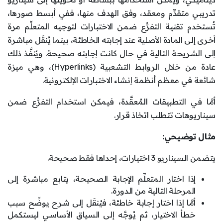
تدريبي متقدِّم ومعقد، وفق الهدف منها، ففي أبسط صورها،
تُستخدم تقنية التفرُّع ضمن الاختبارات لتوجيه المتعلِّم مرة
أخرى إلى المادة الأصلية عند إجابته الخاطئة، بينما يُنقَل مباشرة
إلى الشريحة التالية في حال كانت إجابته صحيحة. ويُنفَّذ ذلك
عادة من خلال الروابط التشعبية (Hyperlinks)، وهي ميزة
شائعة في معظم أنظمة إنشاء الاختبارات الإلكترونية.
أمَّا في التطبيقات المُعقَّدة، فيمكن استخدام التفرُّع ضمن
سيناريوهات تتطلب اتخاذ قرار.
مثال توضيحي:
يتضمن السيناريو 3 اختيارات، إحداها فقط صحيحة.
إذا اختار المتعلِّم الإجابة الصحيحة، يتابع مباشرة إلى
المرحلة التالية من الدورة.
أمَّا إذا اختار إجابة خاطئة، فيُنقَل إلى شرح يوضِّح سبب
خطأ الاختيار، ثم يُوجَّه إلى السياق الأساسي ليستكمل