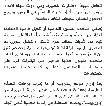
التفاعل شيوعاً: الاختبارات القصيرة، وهي أدوات سهلة الإعداد،
وتؤدي دوراً مزدوجاً؛ إذ تشرك المتعلِّم في الدرس، وتراجع
المحتوى لضمان استيعاب النقاط الأساسية.
يُضفي استخدام السبورة التفاعلية أو تفعيل خاصية المحادثة
الحيَّة بين المتعلِّم والمدرِّب بُعداً شخصياً وفعالاً على التجربة.
تتيح هذه الأدوات للطالب طرح الأسئلة والتفاعل الفوري مع
المحتوى؛ بل ومشاركة أمثلة توضيحية مباشرة. يخصص كثيرٌ
من المدرِّسين ما يُعرف بساعات مكتبية إلكترونية؛ أي فترات
منتظمة يكونون خلالها متاحين على الإنترنت للرد على
استفسارات المتعلمين، كما لو كانت جلسة مفتوحة
للاستشارات.
يعدُّ إدراج مواقع إلكترونية أو ما يُعرف برحلات التصفّح
التعليمية (Web Safaris) ضمن هيكل الدورة التدريبية من
الأساليب الحديثة التي تُثري التفاعل، ففي حال استخدام عرض
"باوربوينت"، يمكنك الاستفادة من إضافة مجانية تُدعى "لايف