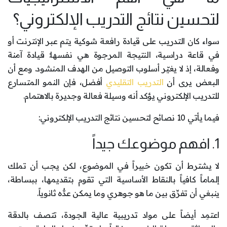
لتحسين نتائج التدريب الإلكتروني؟
سواء كان التدريب على قيادة رافعة شوكية يتم عبر الإنترنت أو
في قاعة دراسية، النتيجة المرجوة هي نفسها: قيادة آمنة
وفعالة، إذ لا يغيّر أسلوب التوصيل من الهدف المنشود. ومع أن
البعض يرى أن
التدريب التقليدي
أفضل، فإن النمو المتسارع
للتدريب الإلكتروني يؤكد أنه وسيلة فعالة وجديرة بالاهتمام.
فيما يأتي 10 نصائح لتحسين نتائج التدريب الإلكتروني:
1. افهم موضوعك جيداً
لا يشترط أن تكون خبيراً في الموضوع، لكن يجب أن تملك
إلماماً كافياً بالنقاط الأساسية التي تقوم بتقديمها، ببساطة،
ينبغي أن تفرِّق بين ما هو جوهري وما يمكن عدُّه ثانوياً.
اعتمِد أيضاً على مواد تدريبية عالية الجودة، تتصف بالدقة