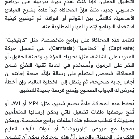
التطبيق العملي، فإذا كنت تقدِّم دورة تدريبية على برنامج
حاسوبي جديد، مثلاً، فإنَّ المحاكاة تبدأ عادةً بشرح المبادئ
الأساسية، كالتنقُّل بين القوائم أو النوافذ، ثم توضيح كيفية
استخدام البرنامج لإتمام المهام المطلوبة منه.
تعتمد هذه المحاكاة على برامج متخصصة، مثل "كابتيفيت"
(Captivate) أو "كمتاسيا" (Camtasia)، التي تسجل حركة
المدرب على الشاشة، مثل: تحريك المؤشر، وتعبئة الحقول، أو
النقر على الرموز، وتُستخدم في العادة تقنية التفرُّع ضمن
المحاكاة، فيحصل المتعلِّم على رسالة تؤكِّد صحة إجابته إن
أجاب إجابة صحيحة، ثم ينتقل إلى الخطوة التالية. وإن أخطأ،
يُعرض له الجواب الصحيح ويُمنح فرصة جديدة للتطبيق.
تُحفظ هذه المحاكاة عادةً بصيغ فيديو، مثل: MP4 أو AVI، أو
تُنتج بوصفها ملفات تشغيل ذاتي يمكن إرسالها للمتعلِّمين
بسهولة. لا تتطلب معظم هذه الملفات برامج مخصصة، ويمكن
دمجها مع عروض "باوربوينت" أو أدوات تأليف التعليم
الإلكتروني الحديثة، والجميل أنَّ هذه المحاكاة، يمكن أن تتضمن