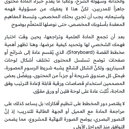
والحداثة وسهولة الشرح، وغالباً ما يقدِّم خبراء المادة محتوى
جاهزاً للمدربين، لكنَّ هذا لا يعفيك من مسؤولية فهمه
واستيعابه. يجب أن تجري بحثك المخصص، وتبسط المفاهيم
المعقدة بأسلوبك المخصص، حتى نوصلها للمتعلِّم بوضوح.
بعد أن تجمع المادة العلمية وتراجعها، يحين وقت اختبار
فهمك الشخصي لها وتحديد كيفية عرضها، وهنا تظهر أهمية
مخطط القصة (Storyboard)، الذي يُقسم عادة إلى شرائح أو
صفحات توضح تسلسل المحتوى. تختلف أشكال لوحات
السيناريو، ولكنَّ الشكل الشائع يشبه شريط الرسوم المصورة،
فيمثل كل صندوق شريحة أو جزءاً من المحتوى، ويفضِّل بعض
المصممين استخدام قصاصات ورقية قابلة لإعادة الترتيب وفق
الحاجة، تُثبَّت عادة على لوحة فلين أو ورق مقوَّى.
لا يقتصر دور المخطط على تنظيم أفكارك؛ بل يساعد كذلك على
مراجعة المادة مع العميل أو الجهة الطالبة للتدريب؛ إذ إنَّ
التصور البصري، يوضح الصورة النهائية للمشروع، مما يضمن
التوافق منذ المراحل الأولى.