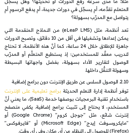
مثلاً: ما مدى سرعة رفع الدورات أو تحديثها؟ وهل يسجِّل
المتعلم تقدُّمه، أم يسجِّل في دورات جديدة، أم يدفع الرسوم أم
يتواصل مع المدرِّب بسهولة؟
تعد أنظمة، مثل (eLeaP LMS) من النماذج المتقدمة التي
يمكن إعدادها وتشغيلها في أقل من 10 دقائق، وتصبح الدورات
جاهزة للإطلاق خلال 24 ساعة، كما أنَّ هذه الأنظمة، لا تحتاج
لتدريب معقَّد للمستخدمين؛ إذ يستطيع المتعلِّم أو المدرِّب
الوصول لتقارير الأداء بسهولة، بفضل واجهاتها البسيطة
وسهولة التنقُّل داخلها.
2.10. الوصول السلس عن طريق الإنترنت دون برامج إضافية
توفر أنظمة إدارة التعلم الحديثة
برامج تعليمية على الإنترنت
باستخدام تقنية البرمجيات بوصفها خدمة (SaaS)، ما يعني أنَّ
المستخدم، لا يحتاج إلى تثبيت برامج إضافية. يكفي متصفح
إنترنت شائع، مثل "جوجل كروم" (Google Chrome) أو
"مايكروسوفت إيدج" (Microsoft Edge) أو "فايرفوكس"
(Firefox) للوصول إلى النظام من أي مكان وفي أي وقت.