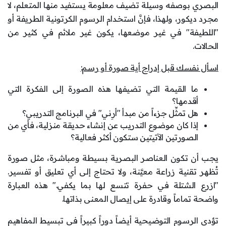
البصري بوصفه وسيلة تضيف معلومة يستفيد منها المتعلم، لا
مجرد ديكور، ولهذا، فإنَّ استخدام الرسوم الكرتونية الطريفة أو
"اللطيفة" في غير موضعها، يكون غير ملائم في كثير من
الحالات.
اسأل نفسك قبل إدراج أية صورة أو رسم:
ما القيمة التي تضيفها هذه الصورة إلى الفكرة التي
أقدمها؟
هل تمثِّل جزءاً من مبدأ "أرِني" في البرنامج التدريبي؟
إذا كان موضوع التدريب عن إنشاء حديقة منزلية، فأي من
الصورتين الآتيتين ستكون أكثر فعالية؟
يجب أن تكون العناصر البصرية بسيطة ومباشرة، مثل صورة
تُظهر تقنية زراعة معيَّنة، ولا تحتاج إلى أي تعليق أو تفسير.
"ازرع الشتلة في حفرة تتسع لها بما يكفي." هذه العبارة
واضحة تماماً وقادرة على إيصال المعنى بذاتها.
تؤدي الرسوم التوضيحية أيضاً دوراً كبيراً في تبسيط المفاهيم