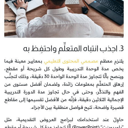
3. اجذب انتباه المتعلِّم واحتفِظ به
يلتزم معظم
مصممي المحتوى التعليمي
بمعايير معينة فيما
يخص مدة الوحدة التدريبية وطول كل شريحة أو مقطع،
وينصح بألَّا تتجاوز مدة الوحدة الواحدة 30 دقيقة، وذلك لتجنُّب
إرهاق المتعلِّم بمعلومات زائدة، ولضمان أفضل مستوى من
الفهم والتذكُّر، وحتى في حال تجاوز مدة الدورة التدريبية
الإجمالية الثلاثين دقيقة، فإنَّه من الأفضل تقسيمها إلى مقاطع
قصيرة واضحة، تتيح فواصل منطقية بين الأجزاء.
حاوِلْ عند استخدامك لبرامج العروض التقديمية، مثل
"باوربوينت" (PowerPoint) ألَّا تتجاوز مدة كل شريحة أو مقطع