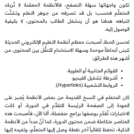
تكون واجهاتها سهلة التصفح، فالأنظمة المعقدة لا تُربك
المتعلِّم فحسب؛ بل قد تصرفه عن جوهر التعلم وتشتِّت
انتباهه. هدفنا هو أن ينشغل الطالب بالمحتوى، لا بكيفية
الوصول إليه.
لحسن الحظ، أصبحت معظم أنظمة التعليم الإلكتروني الحديثة
تتبنى أنماطاً موحدة وسهلة الاستخدام للتنقُّل بين المحتوى. من
أشهر هذه الطرائق:
القوائم الجانبية أو العلوية.
أشرطة تشغيل الفيديو.
الروابط التشعبية (Hyperlinks).
كان المتعلم في النسخ القديمة من بعض الأنظمة يُجبر على
العودة إلى الصفحة الرئيسة للتقدُّم في الدورة، أو كانت
الاختبارات تُقدَّم بوصفها برامج منفصلة، أمَّا الآن، فأصبحت هذه
العناصر متكاملة ضمن محتوى الدورة، كما أنَّ عدداً من الأنظمة
الذكية، تحفظ تلقائياً آخر نقطة وصل إليها المتعلِّم، وتعيده إليها