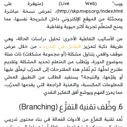
ويب" (Live Web) (متوفرة على
http://skp.mvps.org/index.html)، تعرض نسخة مباشرة
ومحدَّثة من الموقع الإلكتروني داخل الشريحة نفسها، مما
يمنح المتعلِّم تجربة أكثر حيوية وتفاعلية.
من الأساليب التفاعلية الأخرى: تحليل دراسات الحالة، وهي
طريقة ذكية لتعزيز
التفاعل في التدريب
، من خلال عرض
موقف واقعي يتناول مشكلة (أو مجموعة مشكلات) ذات صلة
بموضوع الدورة، ويُطلَب من المتعلم تحديد المشكلة وتقديم
مقترح لحلِّها، ثم تُقدَّم هذه المقترحات إلى المدرِّب ليعلِّق عليها
أو يقيِّمها، والنتيجة؟ يستفيد الطالب من التطبيق العملي
للمعلومات المكتسبة، والتغذية الراجعة التي يقدمها المدرِّب،
مما يعزز الفهم ويوسِّع أفق التفكير النقدي.
6. وظِّف تقنية التفرُّع (Branching)
تُعد تقنية التفرُّع من الأدوات الفعالة في بناء محتوى تدريبي
ديناميكي، ويمكن استخدامها ببساطة أو تحويلها إلى سيناريو