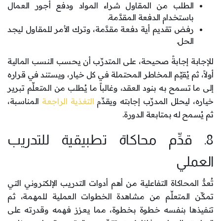
الطلب من المقاول شراء المواد ودفع أجور العمال
باستخدام الدفعة المقدَّمة.
رفض تقديم أية دفعة مقدَّمة، وترك الأمر للمقاول ليجد
الحل.
للإجابة إجابةً صحيحة، على المتدرِّب أن يحسب النسب المالية
أولاً، ثم يُقيِّم المخاطر المحتملة في كل خيار، ويستند في قراره
إلى ما تسمح به بنود العقد، وغالباً ما يُطلب من المتعلِّم تبرير
خياره، ليحلل المدرِّب إجابته ويقدِّم
التغذية الراجعة
المناسبة،
ثم يُسمح له بمتابعة الدورة.
8. قدِّم محاكاة تطبيقية للتدريب
العملي
تُعدُّ المحاكاة التفاعلية من أهم أدوات التدريب الإلكتروني التي
تمكِّن المتعلِّم من مشاهدة الخطوات العملية للمهمة، ثم
تنفيذها بنفسه خطوة بخطوة، مما يعزز فهمه وقدرته على