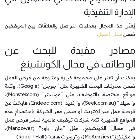
الإدارة التنفيذية
يُعنَى هذا المجال بعمليات التواصل والعلاقات بين الموظفين
ضمن
مكان العمل
.
مصادر مفيدة للبحث عن
الوظائف في مجال الكوتشينغ
يمكنك أن تعثر على مجموعة كبيرة ومتنوعة من فرص العمل
ضمن محركات البحث الشهيرة مثل "جوجل" (Google)، وثمَّة
مواقع مختصة بالتوظيف، مثل "مونستر" (Monster.com)،
و"سيك" (Seek.com.au)، و"إنديد" (Indeed.com)، فابحَثْ عن
فرصة عمل عبر الإنترنت أو ضمن مقر الشركة باستخدام هذه
المواقع الشهيرة. ثمَّة شركات توظيف عالمية تنشر فرص عمل
في مجال الكوتشينغ، مثل "مان باور" (Manpower)،
و"مكينزيز" (McKenzies)، و"روبرت هاف" (Robert Half).