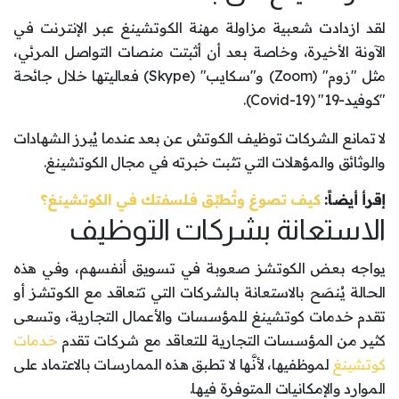
لقد ازدادت شعبية مزاولة مهنة الكوتشينغ عبر الإنترنت في
الآونة الأخيرة، وخاصة بعد أن أثبتت منصات التواصل المرئي،
مثل "زوم" (Zoom) و"سكايب" (Skype) فعاليتها خلال جائحة
"كوفيد-19" (Covid-19).
لا تمانع الشركات توظيف الكوتش عن بعد عندما يُبرز الشهادات
والوثائق والمؤهلات التي تثبت خبرته في مجال الكوتشينغ.
إقرأ أيضاً:
كيف تصوغ وتُطبِّق فلسفتك في الكوتشينغ؟
الاستعانة بشركات التوظيف
يواجه بعض الكوتشز صعوبة في تسويق أنفسهم، وفي هذه
الحالة يُنصَح بالاستعانة بالشركات التي تتعاقد مع الكوتشز أو
تقدم خدمات كوتشينغ للمؤسسات والأعمال التجارية، وتسعى
كثير من المؤسسات التجارية للتعاقد مع شركات تقدم
خدمات
كوتشينغ
لموظفيها، لأنَّها لا تطبق هذه الممارسات بالاعتماد على
الموارد والإمكانيات المتوفرة فيها.