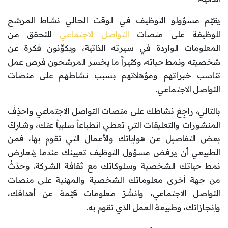
يقيّم مسؤولو التوظيف في الوقت الحالي نشاط المرشح
للوظيفة على منصات
التواصل الاجتماعي
للتحقق من
المعلومات الواردة في سيرته الذاتية، ويكوِّنون فكرة عن
شخصيته ونمط حياته. وكثيراً ما يخسر المرشحون فرص عمل
تناسب خبراتهم ومؤهلاتهم بسبب نشاطهم على منصات
التواصل الاجتماعي.
بالتالي، راجِعْ نشاطك على منصات التواصل الاجتماعي واحذِفْ
المنشورات والتعليقات التي تعطي انطباعاً سلبياً عنك، وشارِكْ
بعض التفاصيل عن هواياتك والأعمال التي تقوم بها، فمن
الطبيعي أن يرفض مسؤول التوظيف تعيينك عندما يتعارض
نمط حياتك الشخصية وسلوكاتك مع ثقافة الشركة. وحدِّثْ
من جهة أخرى معلوماتك الشخصية والمهنية على منصات
التواصل الاجتماعي، وانشُرْ معلومات قيّمة عن أهدافك،
وإنجازاتك، وطبيعة العمل الذي تقوم به.