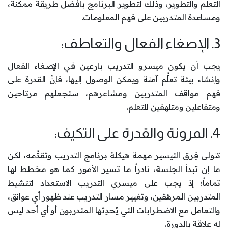
التعلم والتطوير، وذلك لتطوير البرنامج بأفضل طريقة ممكنة،
ومساعدة المتدربين على فهم المعلومات.
3. الإصغاء الفعال والتعاطف:
يجب أن يكون ميسرو التدريب بارعين في الإصغاء الفعال
وإنشاء بيئة تعلُّم آمنة ويمكن الوصول إليها، فإنَّ القدرة على
فهم مواقف المتدربين ومشاعرهم، ستجعلهم مرتاحين
ومتفاعلين ومتلهفين للتعلم.
4. المرونة والقدرة على التكيف:
تتولى فِرق التيسير مهمة هيكلة برنامج التدريب وتقدُّمه، لكن
ما إن تبدأ الجلسة، نادراً ما تسير الأمور كما هو مخطط لها
تماماً؛ إذ يجب على ميسري التدريب الاستعداد لتنشيط
المتدربين المرهَقين، وتغيير مسار التدريب عند ظهور أي عوائق،
والتعامل مع الاضطرابات التي يُحدِثها المتدربون أو أي أحد ليس
له علاقة بالدورة.