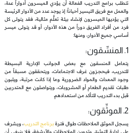
تتطلب برامج التدريب الفعالة أن يؤدي الميسرون أدواراً عدة،
والعمل مع فريق التيسير أحياناً؛ إذ يوجد عدد من الأدوار الرئيسة
التي يؤديها الميسرون لإنشاء بيئة تعلُّم مثالية، فقد يتولى كل
فرد من أفراد الفريق دوراً من هذه الأدوار، أو قد يتولى ميسر
أساسي جميع الأدوار، ومنها:
1. المنسِّقون:
يتعامل المنسقون مع بعض الجوانب الإدارية البسيطة
للتدريب، فيحجزون غرف الاجتماعات، ويتحققون مسبقاً من
وجود المعدات والمواد الضرورية وما إذا كانت مرتبة، ويلبون
طلبات تقديم الطعام أو المشروبات، ويتواصلون مع المتدربين
قبل بدء التدريب للتأكد من استعدادهم.
2. الموثِّقون:
يسجل الموثق الملاحظات طوال فترة
برنامج التدريب
، ويشرف
على إدارة التوثيق وتدوين الملاحظات والأرشفة، فلا ينبغي أن