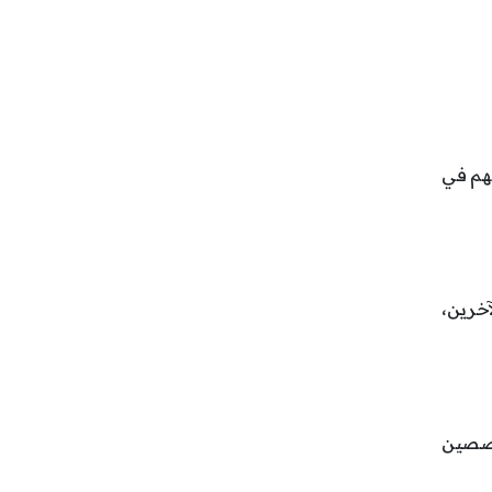
ئهم في
آخرين،
خصصين