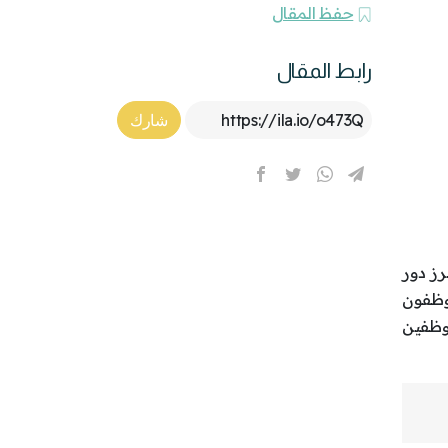
حفظ المقال
رابط المقال
Article Link
شارك
برز دور
موظفون
موظفين