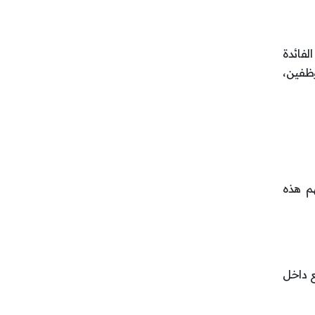
فائدة
وظفين،
م هذه
 داخل