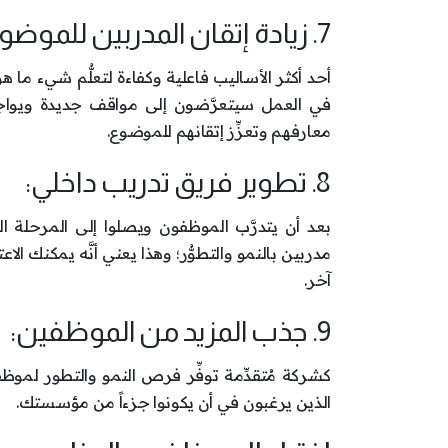
7. زيادة إتقان المدربين للموضوع:
أحد أكثر الأساليب فاعلية وكفاءة لتعلُّم شيء م
في العمل سيتعرَّضون إلى مواقف جديدة ويواج
معارفهم وتعزِّز إتقانهم للموضوع.
8. تطوير فريق تدريب داخلي:
بعد أن يتدرَّب الموظفون ويصلوا إلى المرحلة 
مدربين بالنمو والتطوُّر؛ وهذا يعني أنَّه يمكنك ال
آخر.
9. جذب المزيد من الموظفين:
كشركة مُتقدِّمة توفِّر فرص النمو والتطور لمو
الذين يرغبون في أن يكونوا جزءاً من مؤسستك.