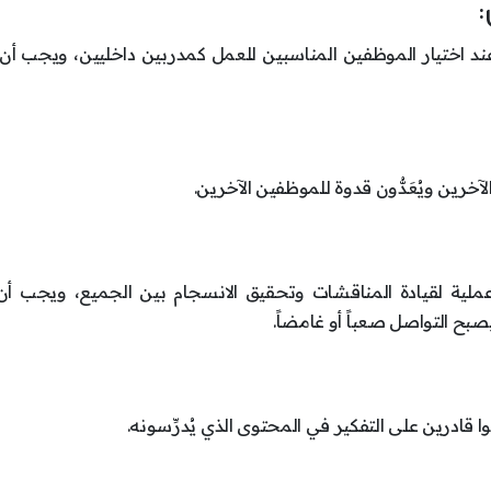
ا عند اختيار الموظفين المناسبين للعمل كمدربين داخليين، ويجب أ
آخرين ويُعَدُّون قدوة للموظفين الآخرين.
لية لقيادة المناقشات وتحقيق الانسجام بين الجميع، ويجب أن
بح التواصل صعباً أو غامضاً.
وا قادرين على التفكير في المحتوى الذي يُدرِّسونه.