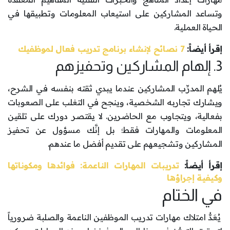
وتساعد المشاركين على استيعاب المعلومات وتطبيقها في
الحياة العملية.
إقرأ أيضاً:
7 نصائح لإنشاء برنامج تدريب فعال لموظفيك
3. إلهام المشاركين وتحفيزهم
يُلهم المدرِّب المشاركين عندما يبدي ثقته بنفسه في الشرح،
ويشارك تجاربه الشخصية، وينجح في التغلب على الصعوبات
بفعالية، ويتجاوب مع الحاضرين. لا يقتصر دورك على تلقين
المعلومات والمهارات فقط؛ بل إنَّك مسؤول عن تحفيز
المشاركين وتشجيعهم على تقديم أفضل ما عندهم.
إقرأ أيضاً:
تدريبات المهارات الناعمة: فوائدها ومكوناتها
وكيفية إجراؤها
في الختام
يُعَدُّ امتلاك مهارات تدريب الموظفين الناعمة والصلبة ضرورياً