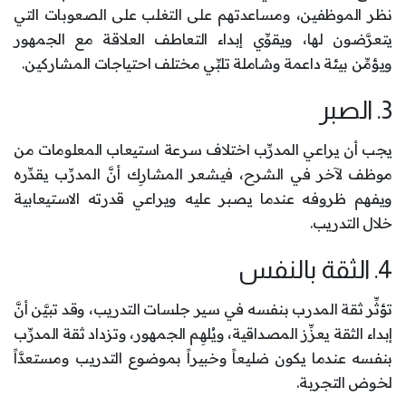
نظر الموظفين، ومساعدتهم على التغلب على الصعوبات التي
يتعرَّضون لها، ويقوِّي إبداء التعاطف العلاقة مع الجمهور
ويؤمِّن بيئة داعمة وشاملة تلبِّي مختلف احتياجات المشاركين.
3. الصبر
يجب أن يراعي المدرِّب اختلاف سرعة استيعاب المعلومات من
موظف لآخر في الشرح، فيشعر المشارِك أنَّ المدرِّب يقدِّره
ويفهم ظروفه عندما يصبر عليه ويراعي قدرته الاستيعابية
خلال التدريب.
4. الثقة بالنفس
تؤثِّر ثقة المدرب بنفسه في سير جلسات التدريب، وقد تبيَّن أنَّ
إبداء الثقة يعزِّز المصداقية، ويُلهِم الجمهور، وتزداد ثقة المدرِّب
بنفسه عندما يكون ضليعاً وخبيراً بموضوع التدريب ومستعدَّاً
لخوض التجربة.