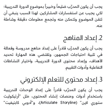
يجب أن يكون المدرِّب ضليعاً وخبيراً بموضوع الدورة التدريبية؛
لكي يجيب عن استفسارات المشاركين. لهذا السبب ينبغي أن
تتقن الموضوع وتتمكن منه وتجمع معلومات دقيقة وشاملة
عنه.
2. إعداد المناهج
يجب أن يكون المدرِّب قادراً على إعداد مناهج مدروسة وفعالة
في تلبية احتياجات الجمهور، وتقتضي هذه المهارة تحديد
الأهداف، وإعداد محتوى الدورة التدريبية، واختيار النشاطات
التفاعلية وأدوات التقييم.
3. إعداد محتوى للتعلم الإلكتروني
يجب أن يكون المدرِّب قادراً على إعداد الوحدات التدريبية
باستخدام أدوات ومنصات إنشاء المحتوى، مثل "أرتيكوليت
ستوري لاين" (Articulate Storyline)، و"أدوبي كابتيفيت"