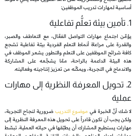
أساسية لمهارات تدريب الموظفين:
1. تأمين بيئة تعلُّم تفاعلية
يؤمِّن اجتماع مهارات التواصل الفعَّال، مع التعاطف والصبر،
والقدرة على مراعاة أنماط التعلم الفردية بيئة تفاعلية تشجع
كافة شرائح الموظفين على التعلم والتطور. يشعر الموظف في
هذه البيئة الداعمة بالراحة، ممَّا يشجِّعه على المشاركة
والاندماج في التجربة، ويمكِّنه من تعزيز إنتاجيته وفعاليته.
2. تحويل المعرفة النظرية إلى مهارات
عملية
لا شك أنَّ الخبرة في
موضوع التدريب
ضرورية لنجاح التجربة،
ولكن يجب أن تكون قادراً على تحويل هذه المعرفة النظرية إلى
مهارات يستطيع المشارِك أن يطبِّقها في حياته العملية. تبسِّط
مهارات إعداد المناهج والخبرات التقنية المفاهيم المعقدة