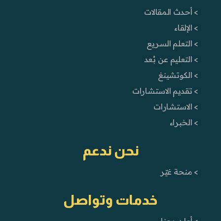
> أحدث المقالات
> الإلقاء
> التعلم السريع
> التعليم عن بُعد
> الكوتشينغ
> تقديم الاستشارات
> الاستشارات
> الخبراء
نحن ندعم
> منحة غيّر
خدمات وتواصل