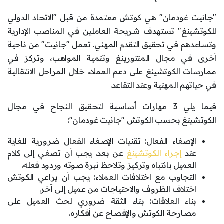
"جانيت غودمان" هي كوتش معتمدة من قبل "الاتحاد الدولي
للكوتشينغ" تستهدف شريحة العاملين في المناصب الإدارية
وتساعدهم في تحقيق التقدم المهني. تعمل "جانيت" من ناحية
أخرى في مجال المنتورينغ وتنمية المواهب، وتركز في
ممارسات الكوتشينغ على دعم العملاء خلال المراحل الانتقالية
في حياتهم المهنية وعند التقاعد.
فيما يلي 3 مهارات أساسية لتحقيق النجاح في مجال
الكوتشينغ بحسب الكوتش "جانيت غودمان":
الإصغاء الفعال: تقنيات الإصغاء الفعال ضرورية للغاية
عند
إجراء الكوتشينغ
عن بعد. يجب أن تصغي إلى كلام
العميل بانتباه وتركيز وتلاحظ نبرة صوته وردود فعله.
التجاوب مع اختلافات العملاء: يجب أن يراعي الكوتش
اختلاف الظروف والاحتياجات من عميل إلى آخر.
بناء العلاقات: بناء الثقة ضروري لحث العميل على
مصارحة الكوتش والإفصاح عن أفكاره.