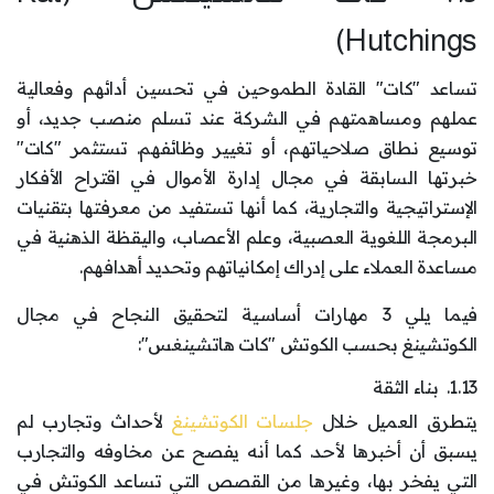
Hutchings)
تساعد "كات" القادة الطموحين في تحسين أدائهم وفعالية
عملهم ومساهمتهم في الشركة عند تسلم منصب جديد، أو
توسيع نطاق صلاحياتهم، أو تغيير وظائفهم. تستثمر "كات"
خبرتها السابقة في مجال إدارة الأموال في اقتراح الأفكار
الإستراتيجية والتجارية، كما أنها تستفيد من معرفتها بتقنيات
البرمجة اللغوية العصبية، وعلم الأعصاب، واليقظة الذهنية في
مساعدة العملاء على إدراك إمكانياتهم وتحديد أهدافهم.
فيما يلي 3 مهارات أساسية لتحقيق النجاح في مجال
الكوتشينغ بحسب الكوتش "كات هاتشينغس":
1.13. بناء الثقة
يتطرق العميل خلال
جلسات الكوتشينغ
لأحداث وتجارب لم
يسبق أن أخبرها لأحد. كما أنه يفصح عن مخاوفه والتجارب
التي يفخر بها، وغيرها من القصص التي تساعد الكوتش في