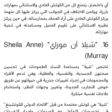
أي باختصار، يتمتع كل من الكوتش العادي والاستثنائي بمهارات
بارزة، ويكمن الاختلاف في الجوانب التي يركز عليها كل منهما.
يركز الكوتش العادي على آراء العملاء بممارساته، في حين يركز
نظيره الاستثنائي على تقييم العميل ومساعدته في تنمية
مهاراته.
16. "شيلا آن موراي" (Sheila Anne
Murray)
تختص "شيلا" بمساعدة النساء الطموحات في تحسين
صحتهن الجسدية، والنفسية، والعقلية، وهي تدعم الأفراد
والمجموعات في إجراء تغييرات جذرية في حيواتهم عن طريق
خوض التجارب الجديدة، وتغيير وجهات النظر، واستخدام
علاجات نفسية مبتكرة.
"شيلا" هي كوتش معتمدة من قبل "الاتحاد الدولي للكوتشينغ"
في تخصصات التعامل مع الصدمات، وإجراء التغييرات