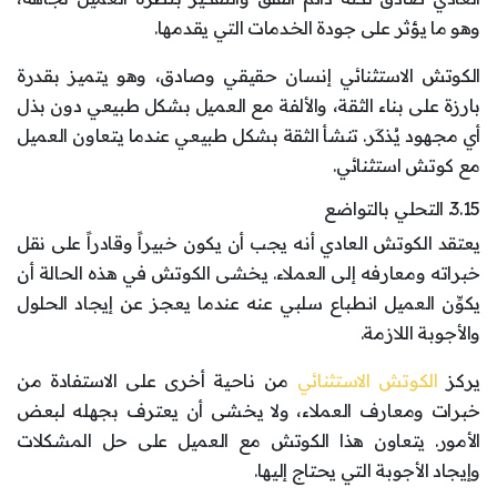
وهو ما يؤثر على جودة الخدمات التي يقدمها.
الكوتش الاستثنائي إنسان حقيقي وصادق، وهو يتميز بقدرة
بارزة على بناء الثقة، والألفة مع العميل بشكل طبيعي دون بذل
أي مجهود يُذكَر. تنشأ الثقة بشكل طبيعي عندما يتعاون العميل
مع كوتش استثنائي.
3.15. التحلي بالتواضع
يعتقد الكوتش العادي أنه يجب أن يكون خبيراً وقادراً على نقل
خبراته ومعارفه إلى العملاء. يخشى الكوتش في هذه الحالة أن
يكوِّن العميل انطباع سلبي عنه عندما يعجز عن إيجاد الحلول
والأجوبة اللازمة.
يركز
الكوتش الاستثنائي
من ناحية أخرى على الاستفادة من
خبرات ومعارف العملاء، ولا يخشى أن يعترف بجهله لبعض
الأمور. يتعاون هذا الكوتش مع العميل على حل المشكلات
وإيجاد الأجوبة التي يحتاج إليها.