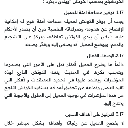
الكوتشينغ بحسب الكوتش "ويندي ديلارد":
1.17. توفير مساحة آمنة للعميل
يجب أن يوفر الكوتش لعميله مساحة آمنة تتيح له إمكانية
الإفصاح عن همومه وصراعاته النفسية دون أن يصدر الأحكام
عليه. ينبغي أن يبدي الكوتش تعاطفه، ويركز على التشجيع
والدعم، ويوضح للعميل أنه يصغي إليه ويقدِّر وضعه.
2.17. الإصغاء الفعال
دائماً ما يطرح العميل أفكار تدل على الأمور التي يضمرها
ويتجنب ذكرها في الحديث. ينتبه الكوتش البارع لهذه
المؤشرات ويعتمد عليها في تحديد المعتقدات والأفكار التي
تقيد العميل وتمنعه من تحقيق أهدافه. يستفيد الكوتش الناجح
من هذه المؤشرات في توجيه العميل إلى الحلول والأجوبة التي
يحتاج إليها.
3.17. التركيز على أهداف العميل
لا يفصح العميل عن رغباته وأهدافه بشكل مباشر خلال