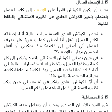
1.15. الإصغاء الفعال
يجب أن يكون الكوتش قادراً على
الإصغاء
إلى كلام العميل
باهتمام. يتميز الكوتش العادي عن نظيره الاستثنائي بالنقاط
التالية:
تخطر للكوتش العادي الاستفسارات التالية أثناء إصغائه
لكلام العميل: "هل أنا أصغي كما ينبغي؟ هل يعرف
العميل أني أصغي إلى كلامه؟ ماذا يمكنني أن أفعل
لتحسين مهارات الإصغاء؟"
في حين يصغي الكوتش الاستثنائي بانتباه وتركيز إلى كل
كلمة ينطقها العميل، وتخطر له الاستفسارات التالية في
أثناء ذلك: "ماذا يقصد العميل بهذا الكلام؟ ما علاقة كلامه
بحياتيه الشخصية والمهنية؟"
أي أنَّ الكوتش العادي يفكر في نفسه، في حين يركز
نظيره الاستثنائي كامل انتباهه على كلام العميل.
2.15. المصداقية
يثق الفرد بالإنسان الصادق ويحب أن يتعامل معه. الكوتش
العادي صادق لكنه دائم القلق والتفكير بنظرة العميل تجاهه،