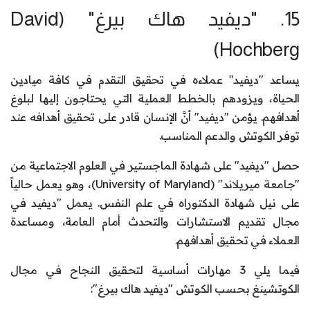
15. "ديفيد هاك بيرغ" (David
Hochberg)
يساعد "ديفيد" عملاءه في تحقيق التقدم في كافة ميادين
الحياة، ويزودهم بالخطط العملية التي يحتاجون إليها لبلوغ
أهدافهم. يؤمن "ديفيد" أنَّ الإنسان قادر على تحقيق أهدافه عند
توفر الكوتش والدعم المناسب.
حصل "ديفيد" على شهادة الماجستير في العلوم الاجتماعية من
"جامعة ميريلاند" (University of Maryland)، وهو يعمل حالياً
على نيل شهادة الدكتوراه في علم النفس. يعمل "ديفيد في
مجال تقديم الاستشارات والتحدث أمام العامة، ومساعدة
العملاء في تحقيق أهدافهم.
فيما يلي 3 مهارات أساسية لتحقيق النجاح في مجال
الكوتشينغ بحسب الكوتش "ديفيد هاك بيرغ":