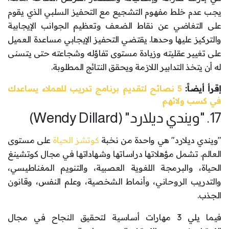
يجب عدم خلط مفهوم التشجيع مع التحفيز السلبي الذي يقوم
على التغاضي عن نقاط الضعف وتعظيم الجوانب الإيجابية
والتركيز عليها وحدها. يقتضي التحفيز الإيجابي مساعدة العميل
على تغيير عقليته وزيادة مستوى تفاؤله وشجاعته حتى يتسنى
له أن يتخذ التدابير اللازمة ويحقق النتائج المطلوبة.
إقرأ أيضاً:
5 نصائح لتقديم برنامج تدريب للعملاء يساعدك
في كسب ولائهم
17. "ويندي ديلارد" (Wendy Dillard)
"ويندي ديلارد" هي واحدة من نخبة
كوتشز الحياة
على مستوى
العالم. تشمل مؤهلاتها دراساتها وشهاداتها في مجال كوتشينغ
الحياة، والبرمجة اللغوية العصبية، والتنويم المغناطيسي،
والتدريب الروحاني، وأنماط الشخصية، وعلم النفس، وقانون
الجذب.
فيما يلي 3 مهارات أساسية لتحقيق النجاح في مجال