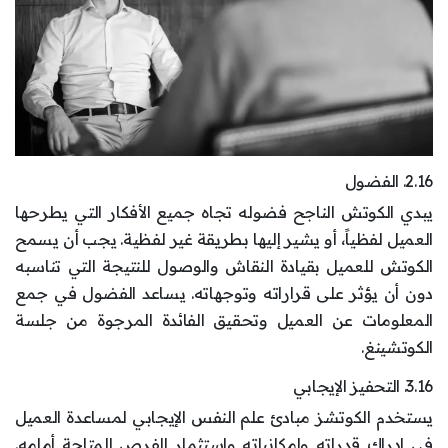
2.16. الفضول
يبدي الكوتش الناجح فضوله تجاه جميع الأفكار التي يطرحها
العميل لفظياً، أو يشير إليها بطريقة غير لفظية. يجب أن يسمح
الكوتش للعميل بقيادة النقاش والوصول للنتيجة التي تناسبه
دون أن يؤثر على قراراته وتوجهاته. يساعد الفضول في جمع
المعلومات عن العميل وتحقيق الفائدة المرجوة من جلسة
الكوتشينغ.
3.16. التحفيز الإيجابي
يستخدم الكوتشز مبادئ علم النفس الإيجابي لمساعدة العميل
في إدراك قدراته وإمكانياته واستثمار الفرص المتاحة أمامه.