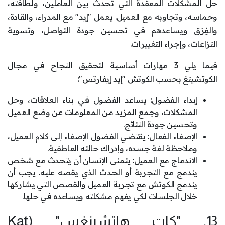
حل المشكلات المعقدة التي تحدث بين العاملين، ولطافته،
وحماسه، وتجاوبه مع العميل. يعمل "إيد" مع المدراء، والقادة،
والفِرَق ويساعدهم في تحسين جودة التواصل، وتسوية
النزاعات، وإجراء التغييرات.
فيما يلي 3 مهارات أساسية لتحقيق النجاح في مجال
الكوتشينغ بحسب الكوتش "إيد إيفارتس":
إبداء الفضول: يساعد الفضول في بناء العلاقات، وحل
المشكلات، وجمع المزيد من المعلومات عن وضع العميل
وتحسين جودة النتائج.
الإصغاء الفعال: يقتضي الفضول الإصغاء إلى كلام العميل،
وملاحظة لغة جسده، وإدراك حالته العاطفية.
الاندماج مع العميل: يتمنى الإنسان أن يتحدث مع شخص
يندمج مع التجربة أو الحدث الذي يقصه عليه. يجب أن
يندمج الكوتش مع تجربة العميل والقصص التي يشاركها
خلال الجلسات لكي يفهم مشكلته ويساعده في حلها.
13. "كات هاتشينغس" (Kat