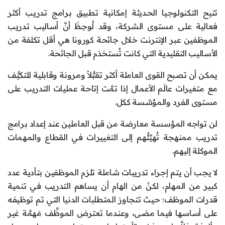
تتيح التكنولوجيا الحديثة إمكانية تطبيق برامج تدريب أكثر
فعالية على مستوى الشركة، وقد لُوحِظَ أنَّ أساليب تدريب
الموظفين عبر الإنترنت خلال جائحة كورونا هي أقل تكلفة من
الأساليب التقليدية التي كانت تُستخدَم قبل الجائحة.
يمكن أن تصبح القوى العاملة أكثر تقبُّلاً ومرونة وقابلية للتكيُّف
مع متغيرات عالَم الأعمال إذا تمَّت إتاحة عمليات التدريب على
مستوى الفرد والمؤسَّسة ككل.
لن تواجه المؤسسة معارضة من قبل العاملين عند إعداد برامج
تدريب ممنهجة تُهيِّئُهم إلى التغييرات في القطاع والمهمات
الموكلة إليهم.
لا يجب أن يتم إجراء تدريبات شاملة تلزم الموظفين بتأدية عدد
كبير من المهام، لكنْ من الهام أن يساهم التدريب في تنمية
قدرات الموظف؛ حيث تتجاوز المتطلبات الدنيا التي تم توظيفه
على أساسها فيما مضى، وعندما تعترض الموظَّف مَهمَّة غير