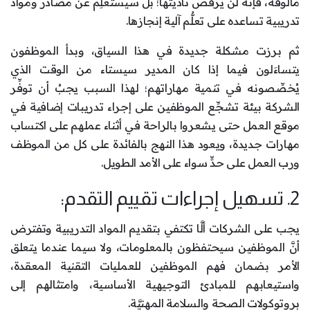
مألوفة، فإنَّه لن يرفض تأديتها؛ بل سيستعلِم عن مصادر ومواد
تدريبية تساعده على تعلُّم آلية إنجازها.
ثم برزت مشكلة جديدة في هذا السياق، وبدأ الموظفون
يتساءَلون فيما إذا كان المدير سيستاء من الوقت الذي
يُخصِّصونه في تنمية مهاراتهم؛ لهذا السبب يجبُ أن توفِّر
الشركة بيئة تشجِّع الموظفين على إجراء تدريبات إضافية في
موقع العمل حتى يشعروا بالراحة في أثناء عملهم على اكتساب
مهارات جديدة، ويعود هذا النهج بالفائدة على كل من الموظف
ورب العمل على حدٍّ سواء على الأمد الطويل.
2. تسهيل إجراءات تقييم التقدم:
يجب على الشركات ألَّا تكتفي بتقديم المواد التدريبية وتفترض
أنَّ الموظفين سيحتفظون بالمعلومات، ولا سيما عندما يتعلق
الأمر بضمان فهم الموظفين للعمليات التقنية المعقدة،
واستيعابهم للمبادئ التوجيهية الأساسية، وامتثالهم إلى
بروتوكولات الصحة والسلامة المهنيَّة.