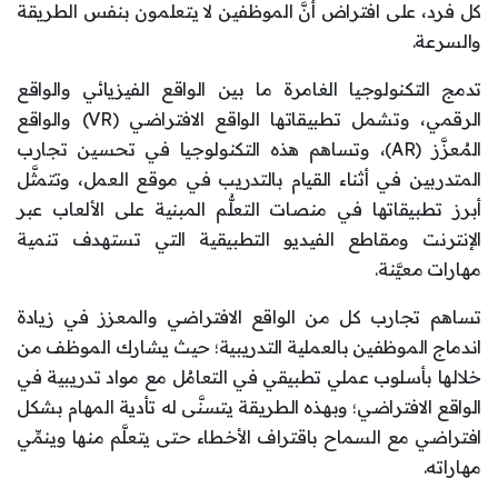
كل فرد، على افتراض أنَّ الموظفين لا يتعلمون بنفس الطريقة
والسرعة.
تدمج التكنولوجيا الغامرة ما بين الواقع الفيزيائي والواقع
الرقمي، وتشمل تطبيقاتها الواقع الافتراضي (VR) والواقع
المُعزَّز (AR)، وتساهم هذه التكنولوجيا في تحسين تجارب
المتدربين في أثناء القيام بالتدريب في موقع العمل، وتتمثَّل
أبرز تطبيقاتها في منصات التعلُّم المبنية على الألعاب عبر
الإنترنت ومقاطع الفيديو التطبيقية التي تستهدف تنمية
مهارات معيَّنة.
تساهم تجارب كل من الواقع الافتراضي والمعزز في زيادة
اندماج الموظفين بالعملية التدريبية؛ حيث يشارك الموظف من
خلالها بأسلوب عملي تطبيقي في التعامُل مع مواد تدريبية في
الواقع الافتراضي؛ وبهذه الطريقة يتسنَّى له تأدية المهام بشكل
افتراضي مع السماح باقتراف الأخطاء حتى يتعلَّم منها وينمِّي
مهاراته.