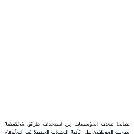
لطالما عمدت المؤسسات إلى استحداث طرائق مُخصَّصَة
لتدريب الموظفين على تأدية المهمات الجديدة غير المألوفة،