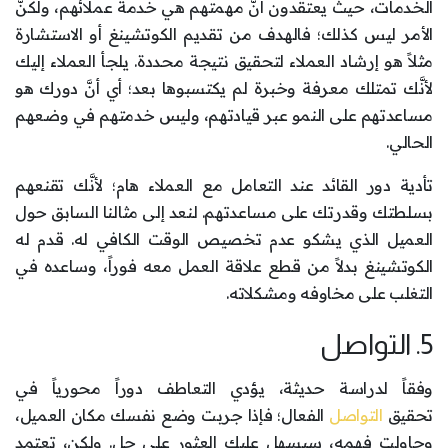
الخدمات، حيث يعتقدون أنَّ مهمتهم هي خدمة عملائهم، ولكنَّ
الأمر ليس كذلك؛ فالهدف من تقديم الكوتشينغ أو الاستشارة
مثلاً هو إرشاد العملاء لتحقيق نتيجة محددة. يلجأ العملاء إليك
لأنَّك تمتلك معرفة وخبرة لم يكتسبوها بعد؛ أي أنَّ دورك هو
مساعدتهم على النمو عبر قيادتهم، وليس خدمتهم في وضعهم
الحالي.
تأدية دور القائد عند التعامل مع العملاء هام؛ لأنَّك تقنعهم
بسلطتك وقدرتك على مساعدتهم. لنعد إلى مثالنا السابق حول
العميل الذي يشكو عدم تخصيص الوقت الكافي له. قدم له
الكوتشينغ بدلاً من قطع علاقة العمل معه فوراً، وساعده في
التغلب على مخاوفه ومشكلاته.
5. التواصل
وفقاً لدراسة حديثة، يؤدي التعاطف دوراً محورياً في
تحقيق
التواصل
الفعال؛ فإذا جربت وضع نفسك مكان العميل،
وحاولت فهمه، سيسهل عليك العثور على حل. ولكن، تعتمد