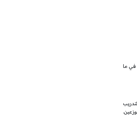
علم. في ما
تدريب
وزعين.