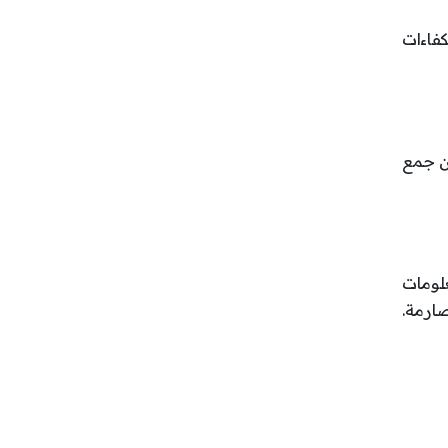
كفاءات
ن جمع
لومات
صارمة.