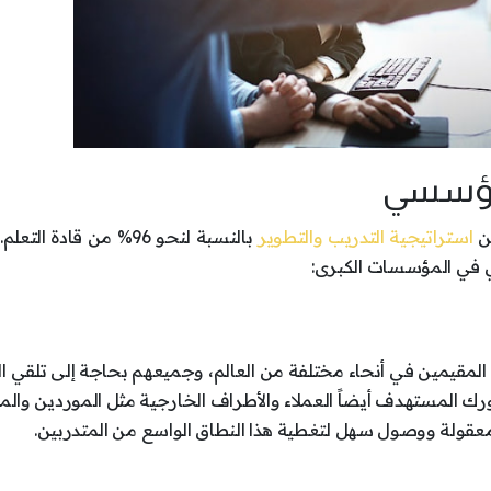
المؤسسي
من
استراتيجية التدريب والتطوير
بالنسبة لنحو 96% من قادة الت
قيمين في أنحاء مختلفة من العالم، وجميعهم بحاجة إلى تلقي ال
ك المستهدف أيضاً العملاء والأطراف الخارجية مثل الموردين والم
 معقولة ووصول سهل لتغطية هذا النطاق الواسع من المتدربين.