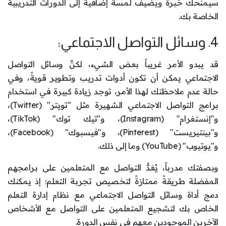
سيمنحك خبرةً ويضيف لمسة إضافية إلى الدورات التدريبية
الخاصة بك.
4. وسائل التواصل الاجتماعي:
قد يبدو الأمر غريباً بعض الشيء، لكنَّ وسائل التواصل
الاجتماعي يمكن أن تكون أدوات تدريب وتطوير قويةً، وفي
حالة عدم ملاحظتك لهذا الأمر، توجد زيادة كبيرة في استخدام
برامج التواصل الاجتماعي الشهيرة مثل "تويتر" (Twitter)،
و"إنستغرام" (Instagram)، و"تيك توك" (TikTok)،
و"بينتيريست" (Pinterest)، و"فيسبوك" (Facebook)،
و"يوتيوب" (YouTube) وما إلى ذلك.
وبصفتك مدرباً، يُعَدُّ التواصل مع المتعلمين على برامجهم
المفضلة طريقةً ممتازةً لتخصيص تجربة التعلم؛ إذ يمكنك
دمج أداة وسائل التواصل الاجتماعي مع نظام إدارة التعلم
الخاص بك لتشجيع المتعلمين على التواصل مع الأشخاص
الآخرين الموجودين معهم في نفس الدورة.