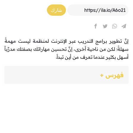
Article Link
شارك
إنَّ تطوير برامج التدريب عبر الإنترنت لمنظمة ليست مهمةً
سهلةً؛ لكن من ناحية أخرى، إنَّ تحسين مهاراتك بصفتك مدرِّباً
أسهل بكثير عندما تعرف من أين تبدأ.
فهرس +