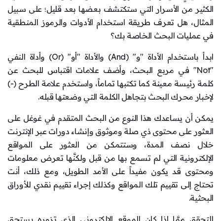
الكثير من الأسرار التي ستكتشف بعضها بعد قليل؛ على سبيل
المثال، هل تعرف طريقة استخدام الأدوات والرموز المنطقية
في عمليات البحث الخاصة بك؟
ابدأ باستخدام الأداة "و" (And) والأداة "أو" (Or) وأداة النفي
"Not" في مربع البحث، وأضف علامات اقتباس للبحث عن
كلمة رئيسة معينة كما تكتبها تماماً، واستخدم علامة الطرح (-)
لإخبار محرك البحث بتجاهل الكلمة التي وضعتها قبله.
يمكن أن يساعدك هذا النوع من البحث المتقدم في غوغل على
العثور على محتوى ذي صلة وموثوق وإنشاء دورات عبر الإنترنت
خلال نصف المدة، وستتمكن من العثور على المواقع
الإلكترونية التي لم تسمع بها من قبل ولكنَّها تعرض معلومات
ومحتوى قد يكون مفيداً على الأمد الطويل، ومع ذلك، أنت
تحتاج إلى تقييم تلك المواقع وكذلك إجراء تقييم نقدي للأوراق
البحثية.
للتحقق ممَّا إذا كان الموقع الإلكتروني الذي تزوره يستحق