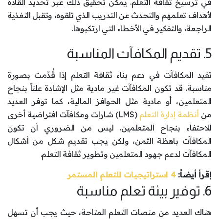
في ترسيخ ثقافة التعلم. يمكن تحقيق ذلك عبر تحديد القادة
لأهداف تعلمهم والتحدث عن التدريب الذي تلقوه، وتقبل التغذية
الراجعة، والتفكير في الأخطاء التي ارتكبوها.
5. تقديم المكافآت المناسبة
تفيد المكافآت في دعم بناء ثقافة التعلم إذا قُدِّمت بصورة
مناسبة. قد تكون المكافآت غير مادية مثل الإشادة علناً بنجاح
المتعلمين، أو مادية مثل الحوافز المالية، كما توفر العديد
من
أنظمة إدارة التعلم
(LMS) شارات ومكافآت افتراضية أخرى
للاحتفاء بنجاح المتعلمين. ليس من الضروري أن تكون
المكافآت باهظة الثمن، ولكن يجب تقديم شكل من أشكال
المكافآت لدعم جهود المتعلمين وتطوير ثقافة التعلم.
إقرأ أيضاً:
4 استراتيجيات للتعلم المستمر
6. توفير بيئة تعلم مناسبة
هناك العديد من منصات التعلم المتاحة، حيث يجب أن تسهل