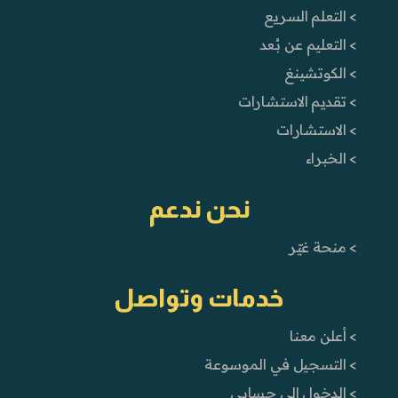
> التعلم السريع
> التعليم عن بُعد
> الكوتشينغ
> تقديم الاستشارات
> الاستشارات
> الخبراء
نحن ندعم
> منحة غيّر
خدمات وتواصل
> أعلن معنا
> التسجيل في الموسوعة
> الدخول إلى حسابي