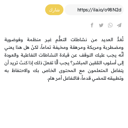
Article Link
شارك
تُعَدُّ العديد من نشاطات التعلُّم غير منظمة وفوضوية
ومضطربة ومربكة ومرهقة ومخيفة تماماً، لكنْ هل هذا يعني
أنَّه يجب عليك التوقف عن قيادة النشاطات التفاعلية والعودة
إلى أسلوب التلقين المباشر؟ يجب ألَّا تفعلَ ذلك إذا كنتَ تريد أن
يتفاعل المتعلمون مع المحتوى الخاص بك والاحتفاظ به
وتطبيقه للمضي قدماً، فالتفاعل أمر هام.