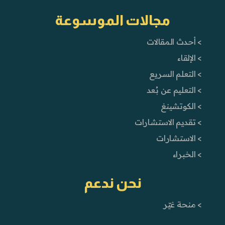
مجالات الموسوعة
> أحدث المقالات
> الإلقاء
> التعلم السريع
> التعليم عن بُعد
> الكوتشينغ
> تقديم الاستشارات
> الاستشارات
> الخبراء
نحن ندعم
> منحة غيّر