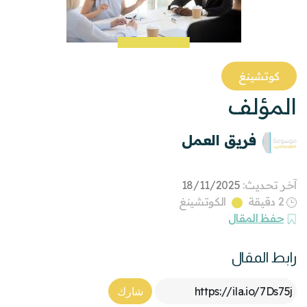
كوتشينغ
المؤلف
فريق العمل
آخر تحديث:
18/11/2025
2 دقيقة
الكوتشينغ
حفظ المقال
رابط المقال
Article Link
شارك