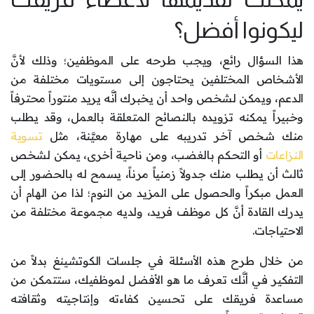
ليكونوا أفضل؟
هذا السؤال رائع، ويجب طرحه على الموظفين؛ وذلك لأنَّ
الأشخاص المختلفين يحتاجون إلى مستويات مختلفة من
الدعم، ويمكن لشخص واحد أن يخبرك أنَّه يريد منتوراً محترفاً
وخبيراً يمكنه تزويده بالنصائح المتعلقة بالعمل، وقد يطلب
منك شخص آخر تدريبه على مهارة معيَّنة، مثل
تسوية
النزاعات
أو التحكم بالغضب، ومن ناحية أخرى، يمكن لشخص
ثالث أن يطلب منك جدولاً زمنياً مرناً، يسمح له بالحضور إلى
العمل مبكراً والحصول على المزيد من النوم؛ لذا من الهام أن
يدرك القادة أنَّ كل موظف فريد، ولديه مجموعة مختلفة من
الاحتياجات.
من خلال طرح هذه الأسئلة في جلسات الكوتشينغ بدلاً من
التفكير في أنَّك تعرف ما هو الأفضل لموظفيك، ستتمكن من
مساعدة فريقك على تحسين كفاءته وإنتاجيته وثقافته