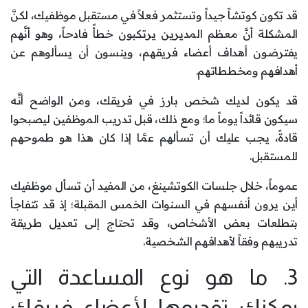
قد تكون كوتشاً جيداً وتستثمر فعلاً في مستقبل موظفيك، لكنَّ
المشكلة أنَّ معظم المديرين يرتكبون خطأً فادحاً، وهو أنَّهم
يفترضون أهداف أعضاء فريقهم، وينسون أن يسألوهم عن
أهدافهم ومخططاتهم.
قد يكون لديك شخص بارز في فريقك، ومن الواضح أنَّه
سيكون قائداً يوماً ما؛ ومع ذلك، قبل تدريب الموظفين ليصبحوا
قادةً، يجب عليك أن تسألهم عمَّا إذا كان هذا هو طموحهم
للمستقبل.
عموماً، خلال جلسات الكوتشينغ، من المفيد أن تسأل موظفيك
أين يرون أنفسهم في السنوات الخمس المقبلة؛ إذ قد تتفاجأ
بتطلعات بعض الأشخاص، وقد تحتاج إلى تعديل طريقة
تدريبهم وفقاً لأهدافهم الشخصية.
3. ما هو نوع المساعدة التي
يمكنك تقديمها لأعضاء فريقك