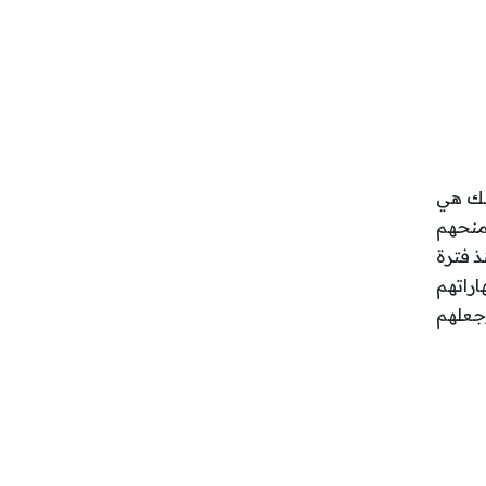
 بك هي
 منحهم
ذ فترة
اراتهم
جعلهم