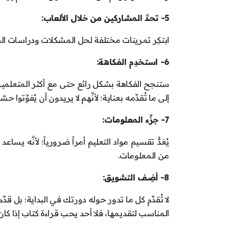
5- تحدَّ المشاركين من خلال الألعاب:
ابتكِر تمرينات مختلفة لحل المشكلات ودراسات الحا
6- استخدِم الفكاهة:
ستنجح الفكاهة بشكل رائع حتى مع أكثر المتعلم
إلى ما تُقدِّمه بعناية؛ لأنَّهم لا يريدون أن يُفوِّتو
7- جزِّء المعلومات:
يُعَدُّ تقسيم مواد التعليم أمراً ضرورياً؛ لأنَّه يس
من المعلومات.
8- أضِف التشويق:
لا تُقدِّم كل ما تدور حوله دورتك في البداية؛ بل ق
المناسب لتقديمها، فلا أحد يحب قراءة كتاب إذا كا