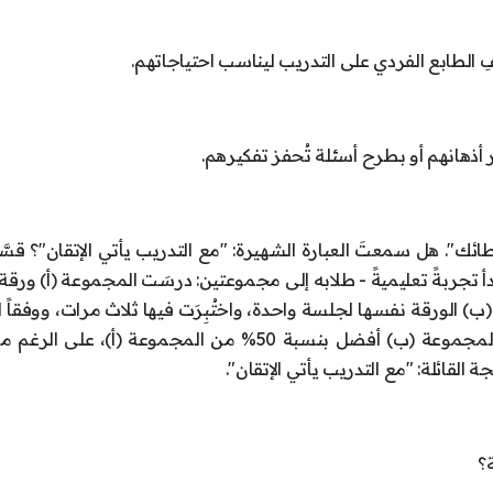
 الطابع الفردي على التدريب ليناسب احتياجاتهم.
 أذهانهم أو بطرح أسئلة تُحفز تفكيرهم.
ئك". هل سمعتَ العبارة الشهيرة: "مع التدريب يأتي الإتقان"؟ قسَّ
أ تجربةً تعليميةً - طلابه إلى مجموعتين: درسَت المجموعة (أ) ورقة 
لمجموعة (ب) الورقة نفسها لجلسة واحدة، واختُبِرَت فيها ثلاث مرات، ووفقاً
التجربة، وبعد أسبوع واحد، كان أداء الطلاب من المجموعة (ب) أفضل بنسبة 50% من المجموعة (أ)، عل
القائلة: "مع التدريب يأتي الإتقان".