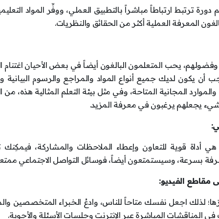
دورة ترتبط ارتباطاً مباشراً بالتطبيق العملي، ووفِّر المواد التعليمي
بالغون المعرفة العملية أكثر من الحقائق والنظريات.
 وفضولهم، يحب المتعلمون البالغون أيضاً في بعض الأحيان اغتنام 
جب أن يكون لديك جميع أنواع المواد والمراجع والرسوم البيانية 
الموارد المجانية المتاحة، وفي مثل بيئة التعلم المثالية هذه، من 
 شيء يجعلهم يرغبون في معرفة المزيد.
هي أداة قوية للتعاون وإعطاء الملاحظات والمشاركة، فيمكِنك 
عرفة بسرعة، وسيستمتعون أيضاً، فوسائل التواصل الاجتماعي ممتعة
؛ لذلك اجعل نفسك متاحاً للناس، وادعُ الخبراء المتخصصين وال
ي المناقشات المباشرة عبر الإنترنت وجلسات الأسئلة والأجوبة.