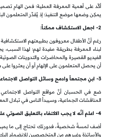
أكِّد على أهمية المعرفة العملية؛ فمن الهام تصميم 
يمكِن وضعها موضع التنفيذ؛ إذ يُقدِّر المتعلمون ال
2- اجعل الاستكشاف ممكناً:
رغم أنَّ الأطفال معروفون بطبيعتهم الاستكشافية
لبناء المعرفة بطريقة مفيدة لهم؛ لهذا السبب، ي
الفيديو القصيرة والمحاضرات والتدوينات الصوتية و
أن يحصل المتعلمون على الإلهام أو أن يعثروا على
3- ابنِ مجتمعاً وادمج وسائل التواصل الاجتماعي:
ضع في الحسبان أنَّ مواقع التواصل الاجتماعي 
المناقشات الجماعية، وسيبدأ الناس في تبادل الم
4- اعلم أنَّه لا يجب الاكتفاء بالتعليق الصوتي على مقاطع الفيديو:
أضف لمسةً شخصيةً، فدورتك تحتاج إلى ما يميزها
والأساتذة وغيرهم من المتخصصين للانضمام إليك ف