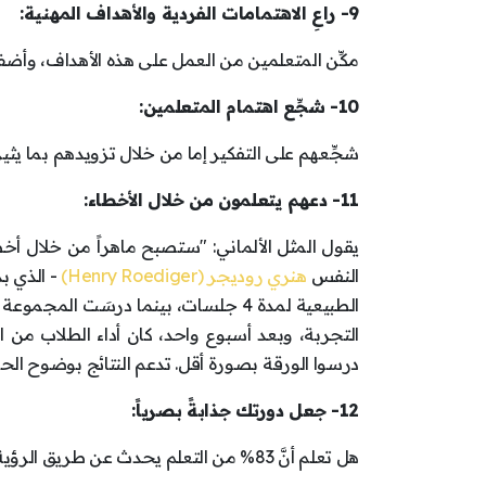
9- راعِ الاهتمامات الفردية والأهداف المهنية:
مكِّن المتعلمين من العمل على هذه الأهداف، وأضفِ
10- شجِّع اهتمام المتعلمين:
شجِّعهم على التفكير إما من خلال تزويدهم بما يثير
11- دعهم يتعلمون من خلال الأخطاء:
يقول المثل الألماني: "ستصبح ماهراً من خلال أخطا
النفس
هنري
روديجر
(
Roediger
Henry
)
- الذي بد
الطبيعية لمدة 4 جلسات، بينما درسَت ا
درسوا الورقة بصورة أقل. تدعم النتائج بوضوح الحجة 
12- جعل دورتك جذابةً بصرياً:
هل تعلم أنَّ 83% من التعلم يحدث عن طريق الرؤية؟