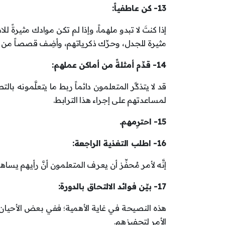
13- كن عاطفياً:
إذا كنتَ لا تبدو ملهماً، وإذا لم تكن موادك مثيرةً
مثيرة للجدل، وحرِّك ذكرياتهم، وأضِف قصصاً من ال
14- قدِّم أمثلةً من أماكن عملهم:
قد لا يتذكَّر المتعلمون دائماً ربط ما يتعلَّمونه
لمساعدتهم على إجراء هذا الترابط.
15- احترِمهم.
16- اطلب التغذية الراجعة:
إنَّه لأمر مُحفِّز أن يعرف المتعلمون أنَّ رأيهم يسا
17- بيِّن فوائد الالتحاق بالدورة:
هذه النصيحة في غاية الأهمية؛ ففي بعض الأحيان، ي
الأمر لتحفيزهم.