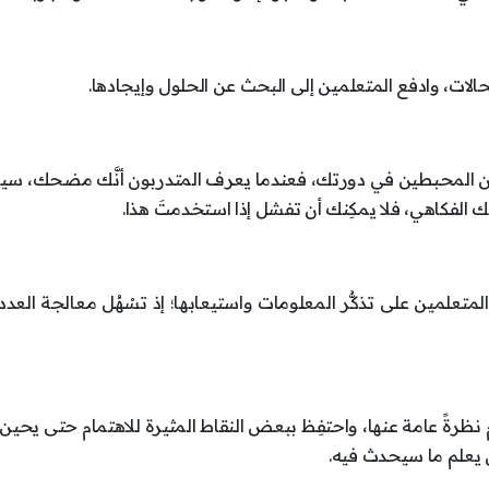
لات، وادفع المتعلمين إلى البحث عن الحلول وإيجادها.
ين المحبطين في دورتك، فعندما يعرف المتدربون أنَّك مضحك، س
ا حسَّك الفكاهي، فلا يمكِنك أن تفشل إذا استخدمتَ هذا.
اعد المتعلمين على تذكُّر المعلومات واستيعابها؛ إذ تسْهُل معالجة العدد
دِّم نظرةً عامة عنها، واحتفِظ ببعض النقاط المثيرة للاهتمام حتى يحين
ن يعلم ما سيحدث فيه.