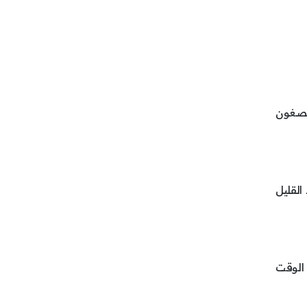
يصغون
 القليل
 الوقت