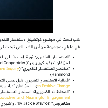
كتب تبحث في موضوع كوتشينغ الاستفسار التقدي
في ما يلي، مجموعة من أبرز الكتب التي تبحث في 
"الاستفسار التقديري: ثورة إيجابية في الت
المؤلفان "ديفيد كوبيرايدر"( David Cooperrider)، و"ديانا ويتني" (Diana Whitney)
"مختصر الاستفسار التقديري" (
ive Inquiry
Hammond)
"فعالية الاستفسار التقديري: دليل عملي للتغي
to Positive Change
). – المؤلفتان "ديانا ويتني" و"أم
"المحادثات الضرورية: استثمار الاستفسار
Productive and Meaningful Engagement
ستافروس" (by Jackie Stavros)، و"شيري توريس" (Cheri Torres)