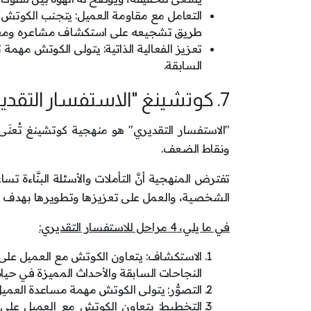
التعامل مع مقاومة العميل: يتجنب الكوتش 
طريق تشجيعه على استكشاف مشاعره ومعت
تعزيز الفعالية الذاتية: يتولى الكوتش مهمة 
السابقة.
7. كوتشينغ "الاستفسار التقديري" (Appreciative Inquiry)
"الاستفسار التقديري" هو منهجية كوتشينغ تُعنَى
ونقاط الضعف.
تفترض المنهجية أنَّ التأملات والأسئلة البنَّاءة ت
الشخصية، والعمل على تعزيزها وتطويرها بهدف ت
في ما يلي، 4 مراحل للاستفسار التقديري:
الاستكشاف: يتعاون الكوتش مع العميل على تح
النجاحات السابقة والأحداث المميزة في حياة 
التصوُّر: يتولى الكوتش مهمة مساعدة العمي
التخطيط: يتعاون الكوتش مع العميل على