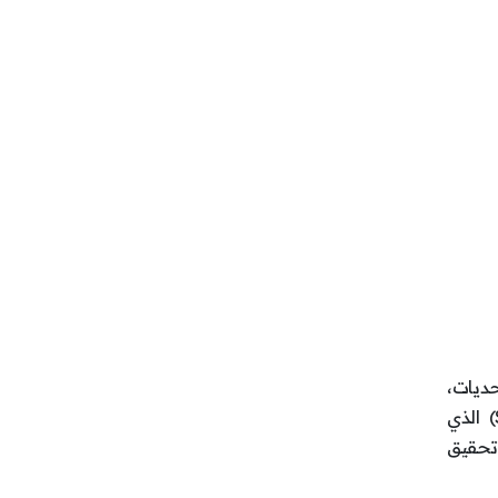
حديات،
" (Solution-Focused Brief Therapy) الذي
 تحقيق