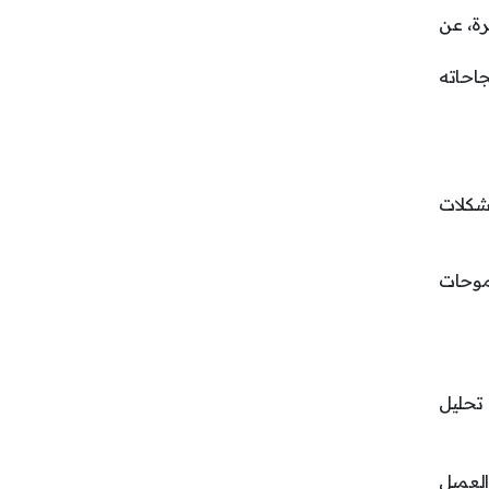
رة، عن
جاحاته
مشكلات
طموحات
 تحليل
العميل