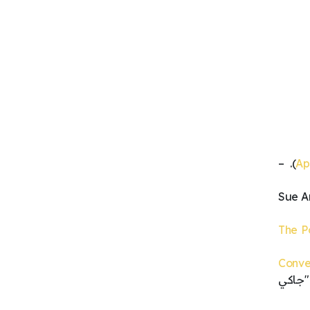
). –
Ap
و آنيس هاموند" (Sue Annis
The Po
Conve
 "جاكي