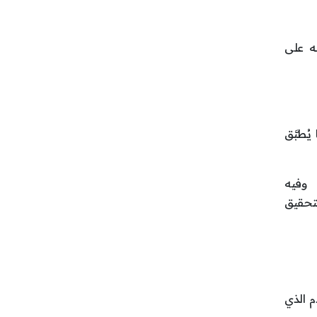
ه على
ُطبَّق
 وفيه
لتحقيق
م الذي