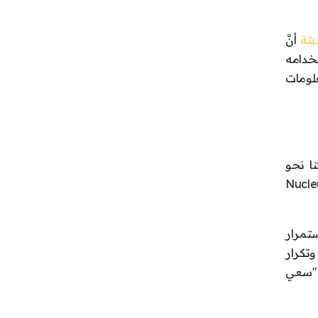
يثة
أنَّ
خدامه
علومات
سلوكنا نحو
(Nucle
ستمرار
وتكرار
 "سعي