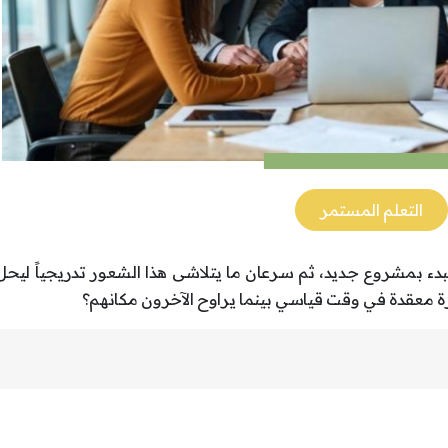
التعلم المستمر
بدء بمشروع جديد، ثم سرعان ما يتلاشى هذا الشعور تدريجياً ليح
رة معقدة في وقت قياسي بينما يراوح الآخرون مكانهم؟