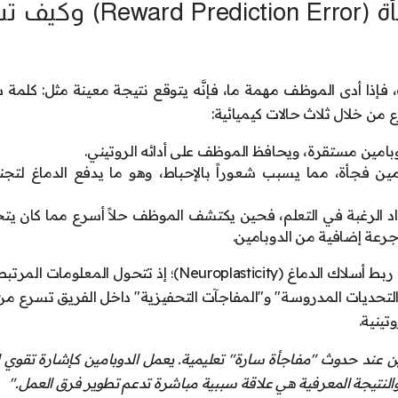
إشارة الخطأ في التنبؤ بالمكافأة (rediction Error
، فإذا أدى الموظف مهمة ما، فإنَّه يتوقع نتيجة معينة مثل: كلمة 
 من خلال ثلاث حالات كيميائية:
امين مستقرة، ويحافظ الموظف على أدائه الروتيني.
ن فجأة، مما يسبب شعوراً بالإحباط، وهو ما يدفع الدماغ لتجن
د الرغبة في التعلم، فحين يكتشف الموظف حلاً أسرع مما كان يتخ
غ جرعة إضافية من الدوبامين.
تعمل هذه الجرعة الإضافية مثل إشارة قوية لإعادة ربط أسلاك الدماغ (Neuroplasticity)؛ إذ تتحول ال
"التحديات المدروسة" و"المفاجآت التحفيزية" داخل الفريق تسرع من
تينية.
مين عند حدوث "مفاجأة سارة" تعليمية. يعمل الدوبامين كإشارة تقوي ا
ي والنتيجة المعرفية هي علاقة سببية مباشرة تدعم تطوير فرق العمل."