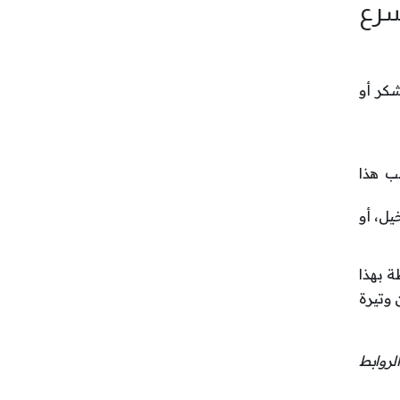
Reward P) وكيف تسرع
شكر أو
ب هذا
يل، أو
معلومات المرتبطة بهذا
 وتيرة
لروابط