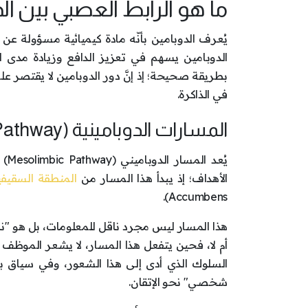
ما هو الرابط العصبي بين ال
يُعرف الدوبامين بأنّه مادة كيميائية مسؤولة عن
الدوبامين يسهم في تعزيز الدافع وزيادة مدى ا
بطريقة صحيحة؛ إذ إنَّ دور الدوبامين لا يقتصر عل
في الذاكرة.
المسارات الدوبامينية (Mesolimbic Pathway) ودورها في التحفيز
يُع
الأهداف؛ إذ يبدأ هذا المسار من
المنطقة السقيفي
Accumbens).
هذا المسار ليس مجرد ناقل للمعلومات، بل هو "نظا
أم لا، فحين يتفعل هذا المسار، لا يشعر الموظف
السلوك الذي أدى إلى هذا الشعور، وفي سياق بي
شخصي" نحو الإتقان.