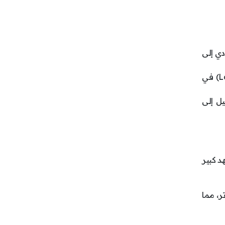
دي إلى
" (Long-term Potentiation) في
ل إلى
د كبير
ر، مما