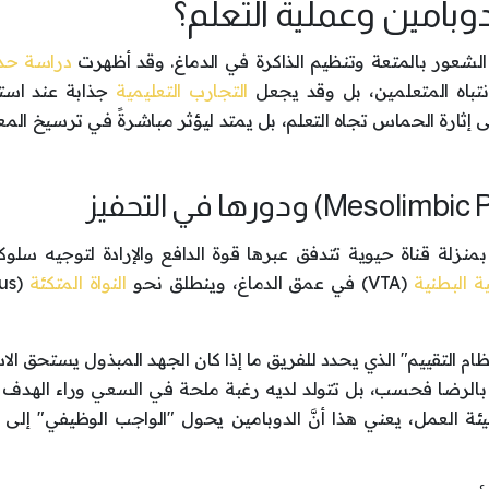
دوبامين وعملية التعلم؟
 الشعور بالمتعة وتنظيم الذاكرة في الدماغ. وقد أظهرت
دراسة حد
نتباه المتعلمين، بل وقد يجعل
التجارب التعليمية
جذابة عند است
ى إثارة الحماس تجاه التعلم، بل يمتد ليؤثر مباشرةً في ترسيخ الم
د المسار الدوباميني (Mesolimbic Pathway) بمنزلة قناة حيوية تتدفق عبرها قوة الدافع والإرادة لتوجيه 
ة البطنية
(VTA) في عمق الدماغ، وينطلق نحو
النواة المتكئة
us
م التقييم" الذي يحدد للفريق ما إذا كان الجهد المبذول يستحق الا
 بالرضا فحسب، بل تتولد لديه رغبة ملحة في السعي وراء الهدف 
ئة العمل، يعني هذا أنَّ الدوبامين يحول "الواجب الوظيفي" إلى