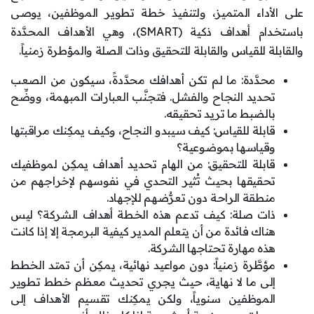
على الأداء المتميز، ولتنفيذ خطة تطوير الموظفين، يوصى
باستخدام أهداف ذكية (SMART)، وهي الأهداف المحدَّدة
والقابلة للقياس والقابلة للتحقيق وذات الصلة والمؤطرة زمنياً.
محدَّدة: ما لم تكن أهدافك محدَّدةً، سيكون من الصعب
تحديد النجاح والفشل. فتجنَّب العبارات المبهمة، ووضِّح
بالضبط ما تريد تحقيقه.
قابلة للقياس: كيف سيبدو النجاح، وكيف يمكِنك مراقبتها
وقياسها بموضوعية؟
قابلة للتحقيق: من الهام تحديد أهداف يمكِن لموظفيك
تحقيقها بحيث تُثير التحدي في نفوسهم لإخراجهم من
منطقة الراحة دون تعرُّضهم للإجهاد.
ذات صلة: كيف تدعم هذه الخطة أهداف الشركة؟ ليس
هناك فائدة من أن يتعلم المدير كيفية البرمجة إلا إذا كانت
هذه مهارة تحتاجها الشركة.
مؤطَّرة زمنياً: دون مواعيد نهائية، يمكِن أن تمتد الخطط
إلى ما لا نهاية، حيث يجري تحديث معظم خطط تطوير
الموظفين سنوياً، ولكن يمكِنك تقسيم الأهداف إلى