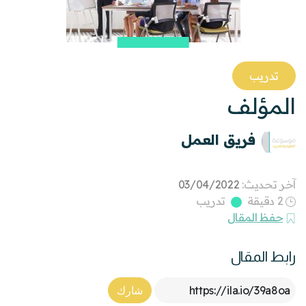
تدريب
المؤلف
فريق العمل
آخر تحديث:
03/04/2022
2 دقيقة
تدريب
حفظ المقال
رابط المقال
Article Link
شارك