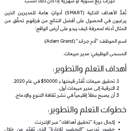
دورات ربع سنوية أو شهرية إذا كان ذلك أنسب.
تُعَدُّ الأهداف الذكية (SMART) أدواتٍ هامة للمديرين الذين
يرغبون في الحصول على أفضل النتائج من فِرَقهم. تحقَّق من
المثال أدناه لمعرفة كيف يبدو على أرض الواقع:
اسم الموظف: "آدم جراند" (Adam Grand).
المسمى الوظيفي: مدير مبيعات.
أهداف التعلم والتطوير:
تحقيق مبيعات تُقدَّر قيمتها بـ 50000$ في عام 2020.
الترقية إلى مدير مبيعات أول.
أن يصبح بطلاً إقليمياً في نشر ثقافة التنوع والإدماج.
خطوات التعلم والتطوير:
إكمال دورة "تحقيق أهدافك" عبر الإنترنت.
حضور تدريب "التحضير للإدارة" الذي يُقدَّم من خلال