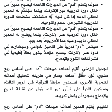
سوف يتعلم "آدم" عن المهارات الناعمة ليصبح مديراً من
خلال دورة تدريبية عبر الإنترنت، بينما سيُقدِّم له المدير
الحالي الدعم إذا كان لديه أيَّة مشكلات. ستمنحه الدورة
التدريبية الكثير من الدعم والتوجيه.
سوف يتعلم "آدم" عن المهارات الناعمة ليصبح مديراً من
خلال دورة تدريبية عبر الإنترنت، بينما يوضح له المدير
الحالي ما يبدو عليه هذا الأمر يوماً بعد يوم.
سيكمل "آدم" تدريباً على التحيز اللاواعي وسيشارك في
ندوة عبر الإنترنت ليصبح مؤهلاً ليكون بطلاً إقليمياً في
نشر ثقافة التنوع والإدماج.
الجدول الزمني: تُقيَّم أهداف مبيعات "آدم" على أساس ربع
سنوي، فإن حقَّقَ أهدافه وسار في طريقه لتحقيق أهدافه
التنموية الأخرى، فسيكون مؤهلاً للترقية في الربع الثالث،
وسيكون قادراً على تولِّي دور المسؤول عن ثقافة التنوع
والإدماج بمجرد أن يكمل تدريبه.
التقييم: يُقيِّم المدير أهداف مبيعات "آدم" على أساس ربع