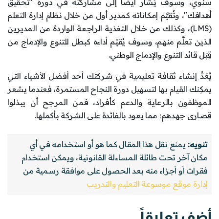
سنوي، وسوف يُشار أيضاً إلى مشاركته في دورة "تحقيق
أهدافك"، وتُقيَّم إمكاناته كمدير أول من خلال نظام إدارة التعلم
(LMS)، وكذلك من خلال التغذية الراجعة الواردة من المديرين
الذين تعلَّم منهم، وسوف يُقيِّم أداءه كبطل للتنوع والإدماج من
قِبَل قائد التنوع والإدماج الوطني.
يُعَدُّ إنشاء ثقافة تعليمية في شركتك أحد أفضل الأشياء التي
يمكِنك القيام بها لتسهيل دورة النجاح المستمرة، فعندما يشعر
الموظفون بالرعاية والدعم كأفراد، فمن المرجح أن يبذلوا
قصارى جهدهم؛ مما يعود بالفائدة على الشركة بأكملها.
تنويه:
يمنع نقل هذا المقال كما هو أو استخدامه في أي
مكان آخر تحت طائلة المساءلة القانونية، ويمكن استخدام
فقرات أو أجزاء منه بعد الحصول على موافقة رسمية من
إدارة موقع موسوعة التعليم والتدريب
أضف تعليقاً