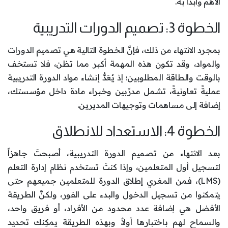
الأهم وابدأ به.
الخطوة 3: تصميم الدورات التدريبية
بمجرد الانتهاء من ذلك، فإنَّ الخطوة التالية هي تصميم الدورات
والمواد، وقد تكون هذه المهمة أكبر مما تظن، فلا تستخف
بالوقت والطاقة المطلوبين؛ إذ يُعَدُّ إنشاء مواد الدورة التدريبية
عمليةً تعاونيةً، تشمل مدرِّبين وخبراء مادة داخل مؤسستك،
إضافة إلى مساهمات وتوجيهات المديرين.
الخطوة 4: الاستعداد للانطلاق
بعد الانتهاء من تصميم الدورة التدريبية، أصبحتَ جاهزاً
لتسجيل أول المتعلمين، وإذا كنتَ تستخدم نظام إدارة التعلم
(LMS)، فمن المغري إطلاق الدورة للمتعلمين جميعهم حتى
يتمكنوا من تسجيل الدخول والبدء على الفور، ولكنَّ الطريقة
الأفضل هي إضافة عدد محدود من الأفراد، أو فريق واحد،
والسماح لهم باختبارها أولاً. وبهذه الطريقة يمكِنك تحديد