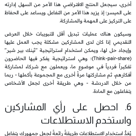
أخرى، سيجعل المنتج الافتراضي هذا الأمر من السهل إدارته
على الميسر؛ إذ يزيد هذا الأمر من التفاعل ويساعد على الحفاظ
على التركيز على المهمة والمشاركة.
وسيكون هناك عمليات تبديل أقل للتبويبات خلال العرض
التقديمي إذا كان لدى المشاركين مشكلة يجب العمل عليها
وإيجاد حل لها، ويمكن استخدام استراتيجية "ثينك بير شير"
(Think-pair-share)؛ وهي استراتيجية يفكر فيها الحاضرون
تفكيراً فردياً في موضوع ما، ويعملون مع شركاء لمشاركة
أفكارهم، ثم مشاركتها مرةً أخرى مع المجموعة بأكملها - ربما
من خلال الدردشة - وهي طريقة أخرى لجعل الأشخاص
يتفاعلون مع المادة.
6. احصل على رأي المشاركين
واستخدم الاستطلاعات
يُعَدُّ استخدام الاستطلاعات طريقةً رائعةً لجعل جمهورك يتفاعل