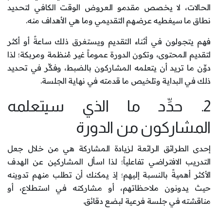
الحالات، لا يخصص مقدمو العروض الوقت الكافي لتحديد
نطاق ما سيغطيه عرضهم التقديمي وما هي الأهداف منه.
فهم يتجولون في أثناء التقديم ويستغرق ذلك ساعةً أو أكثر
لتقديم المحتوى، وتكون الدورة عموماً غير مُنظمة ومربكة؛ لذا
دوِّن ما تريد أن يتعلمه المشاركون بالضبط، وفكِّر في تحديد
ذلك في البداية وتلخيص ما قدمته في نهاية الجلسة.
2. حدِّد ما الذي سيتعلمه
المشاركون من الدورة
إحدى الطرائق الرائعة لزيادة المشاركة هي من خلال جعل
التدريب الافتراضي تفاعلياً؛ لذا اسأل المشاركين عن الهدف
الأكثر أهميةً بالنسبة إليهم؛ إذ يمكنك أن تطلب منهم تدوينه
حيث يدونون ملاحظاتهم، أو مشاركته في استطلاع، أو
مناقشته في جلسة فرعية لبضع دقائق.