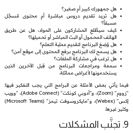
هل جمهورك كبير أم صغير؟
هل تريد تقديم دروس مباشرة أم محتوى مُسجَّل
مسبقاً؟
كيف سيطَّلعِ المشاركون على المواد، هل عن طريق
الهاتف المحمول أو البث المباشر أو تحميلها؟
هل وُضِعَ البرنامج لتقديم عملية التعلم؟
هل يسمح لك البرنامج برفع المحتوى إلى موقع آمن؟
هل ترغب في مشاركة الملفات؟
سمعة ومراجعات البرنامج من قِبل الآخرين الذين
يستخدمونها لأغراض مماثلة.
فيما يأتي بعض الأمثلة عن البرامج التي يجب التفكير فيها:
"زووم" (Zoom)، و"أدوبي كونكت" (Adobe Connect)، "وويب
إكس" (Webex)، و"مايكروسوفت تيمز" (Microsoft Teams)
وكثير غيرها.
9. تجنَّب المشكلات