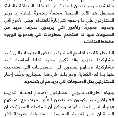
مناقشتها، ومستعدين للتحدث عن الأسئلة المتعلقة بالمادة؛
سيجعل هذا الأمر الجلسة ممتعةً ومثمرةً للغاية؛ إذ يركز
المشاركون على ما وجدوه أكثر إثارةً للاهتمام، وعلى الأمور التي
وجدوها محيرةً، والأمور التي يريدون معرفة مزيد من
المعلومات عنها؛ لذا استخدم المعلومات التي يقدمونها لتوجيه
مخطط المناقشة.
إليك طريقة بديلة: امنح المشاركين بعض المعلومات التي تريد
مشاركتها معهم، وقد تكون مجرد نقاط أساسية تريد
مشاركتها، تجعلهم يفكرون في الموضوعات التي ستتحدث
عنها بما فيه الكفاية، ومع ذلك، في هذا السيناريو تجنَّب إخبار
المشاركين بكل المعلومات التي تريدهم أن يتعلموها.
وبهذه الطريقة، سيولي المشاركون الاهتمام لجلسة التدريب
الافتراضي، وسيكونون مستعدين لتعلُّم المزيد، مع امتلاكهم
فهم أساسي لما ستقوله، ويمكن أن تساعدك الاستراتيجيتان
السابقتان على تغطية المعلومات التفصيلية بطريقة أكثر