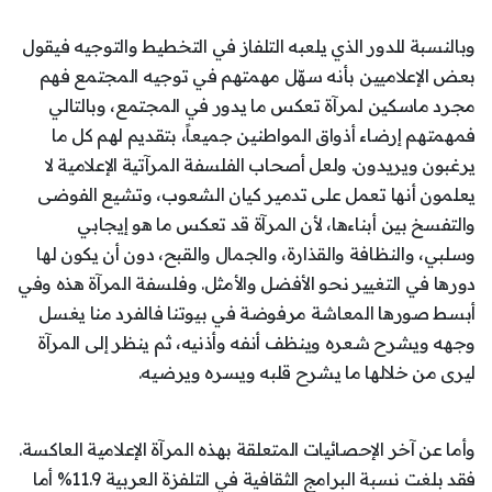
وبالنسبة للدور الذي يلعبه التلفاز في التخطيط والتوجيه فيقول
بعض الإعلاميين بأنه سهّل مهمتهم في توجيه المجتمع فهم
مجرد ماسكين لمرآة تعكس ما يدور في المجتمع، وبالتالي
فمهمتهم إرضاء أذواق المواطنين جميعاً، بتقديم لهم كل ما
يرغبون ويريدون. ولعل أصحاب الفلسفة المرآتية الإعلامية لا
يعلمون أنها تعمل على تدمير كيان الشعوب، وتشيع الفوضى
والتفسخ بين أبناءها، لأن المرآة قد تعكس ما هو إيجابي
وسلبي، والنظافة والقذارة، والجمال والقبح، دون أن يكون لها
دورها في التغيير نحو الأفضل والأمثل. وفلسفة المرآة هذه وفي
أبسط صورها المعاشة مرفوضة في بيوتنا فالفرد منا يغسل
وجهه ويشرح شعره وينظف أنفه وأذنيه، ثم ينظر إلى المرآة
ليرى من خلالها ما يشرح قلبه ويسره ويرضيه.
وأما عن آخر الإحصائيات المتعلقة بهذه المرآة الإعلامية العاكسة.
فقد بلغت نسبة البرامج الثقافية في التلفزة العربية 11.9% أما