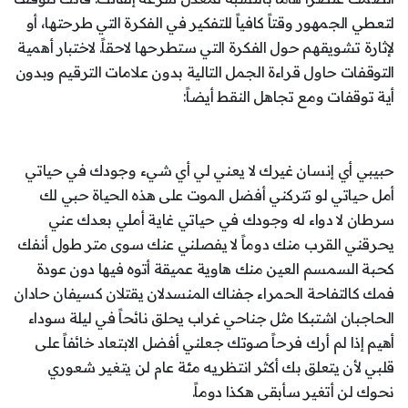
لتعطي الجمهور وقتاً كافياً للتفكير في الفكرة التي طرحتها، أو
لإثارة تشويقهم حول الفكرة التي ستطرحها لاحقاً. لاختبار أهمية
التوقفات حاول قراءة الجمل التالية بدون علامات الترقيم وبدون
أية توقفات ومع تجاهل النقط أيضاً:
حبيبي أي إنسان غيرك لا يعني لي أي شيء وجودك في حياتي
أمل حياتي لو تتركني أفضل الموت على هذه الحياة حبي لك
سرطان لا دواء له وجودك في حياتي غاية أملي بعدك عني
يحرقني القرب منك دوماً لا يفصلني عنك سوى متر طول أنفك
كحبة السمسم العين منك هاوية عميقة أتوه فيها دون عودة
فمك كالتفاحة الحمراء جفناك المنسدلان يقتلان كسيفان حادان
الحاجبان اشتبكا مثل جناحي غراب يحلق نائحاً في ليلة سوداء
أهيم إذا لم أرك فرحاً صوتك جعلني أفضل الابتعاد خائفاً على
قلبي لأن يتعلق بك أكثر انتظريه مئة عام لن يتغير شعوري
نحوك لن أتغير سأبقى هكذا دوماً.