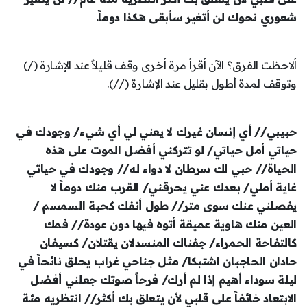
شعوري نحوك لن أتغير سأبقى هكذا دوماً.
ألاحظت الفرق؟ الآن أقرأ مرة أخرى وقف قليلاً عند الإشارة (/)
وتوقف لمدة أطول بقليل عند الإشارة (//).
حبيبي// أي إنسان غيرك لا يعني لي أي شيء/ وجودك في
حياتي أمل حياتي/ لو تتركني أفضل الموت على هذه
الحياة// حبي لك سرطان لا دواء له// وجودك في حياتي
غاية أملي/ بعدك عني يحرقني/ القرب منك دوماً لا
يفصلني عنك سوى متر// طول أنفك كحبة السمسم /
العين منك هاوية عميقة أتوه فيها دون عودة// فمك
كالتفاحة الحمراء/ جفناك المنسدلان يقتلان/ كسيفان
حادان الحاجبان اشتبكا/ مثل جناحي غراب يحلق نائحاً في
ليلة سوداء أهيم إذا لم أرك/ فرحاً صوتك جعلني أفضل
الابتعاد خائفاً على قلبي لأن يتعلق بك أكثر// انتظريه مئة