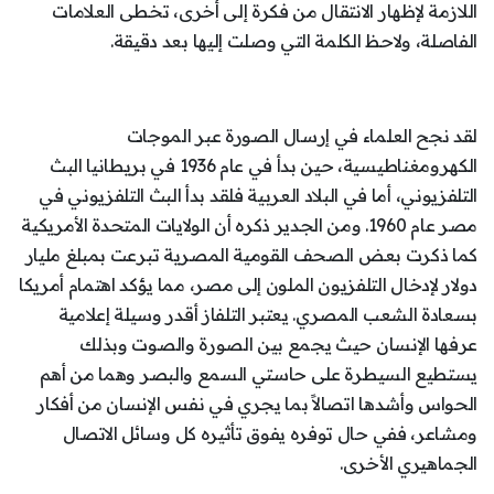
اللازمة لإظهار الانتقال من فكرة إلى أخرى، تخطى العلامات
الفاصلة، ولاحظ الكلمة التي وصلت إليها بعد دقيقة.
لقد نجح العلماء في إرسال الصورة عبر الموجات
الكهرومغناطيسية، حين بدأ في عام 1936 في بريطانيا البث
التلفزيوني، أما في البلاد العربية فلقد بدأ البث التلفزيوني في
مصر عام 1960. ومن الجدير ذكره أن الولايات المتحدة الأمريكية
كما ذكرت بعض الصحف القومية المصرية تبرعت بمبلغ مليار
دولار لإدخال التلفزيون الملون إلى مصر، مما يؤكد اهتمام أمريكا
بسعادة الشعب المصري. يعتبر التلفاز أقدر وسيلة إعلامية
عرفها الإنسان حيث يجمع بين الصورة والصوت وبذلك
يستطيع السيطرة على حاستي السمع والبصر وهما من أهم
الحواس وأشدها اتصالاً بما يجري في نفس الإنسان من أفكار
ومشاعر، ففي حال توفره يفوق تأثيره كل وسائل الاتصال
الجماهيري الأخرى.