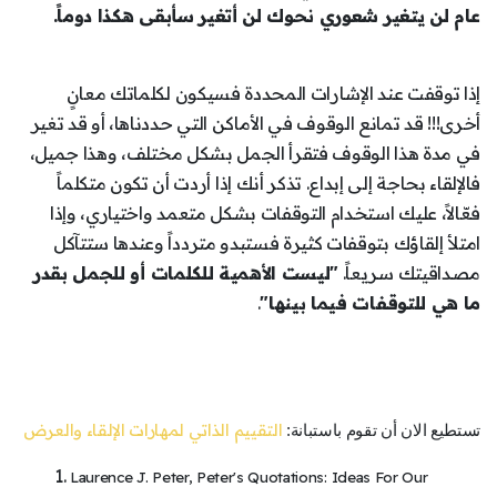
عام لن يتغير شعوري نحوك لن أتغير سأبقى هكذا دوماً.
إذا توقفت عند الإشارات المحددة فسيكون لكلماتك معانٍ
أخرى!!! قد تمانع الوقوف في الأماكن التي حددناها، أو قد تغير
في مدة هذا الوقوف فتقرأ الجمل بشكل مختلف، وهذا جميل،
فالإلقاء بحاجة إلى إبداع. تذكر أنك إذا أردت أن تكون متكلماً
فعّالاً، عليك استخدام التوقفات بشكل متعمد واختياري، وإذا
امتلأ إلقاؤك بتوقفات كثيرة فستبدو متردداً وعندها ستتآكل
مصداقيتك سريعاً.
"ليست الأهمية للكلمات أو للجمل بقدر
ما هي للتوقفات فيما بينها"
.
التقييم الذاتي لمهارات الإلقاء والعرض
تستطيع الان أن تقوم باستبانة:
Laurence J. Peter, Peter's Quotations: Ideas For Our