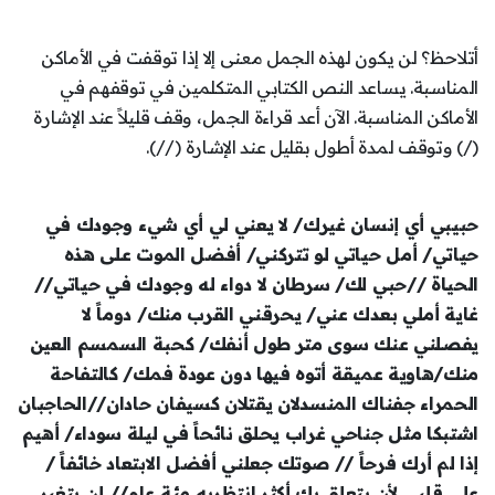
أتلاحظ؟ لن يكون لهذه الجمل معنى إلا إذا توقفت في الأماكن
المناسبة. يساعد النص الكتابي المتكلمين في توقفهم في
الأماكن المناسبة. الآن أعد قراءة الجمل، وقف قليلاً عند الإشارة
(/) وتوقف لمدة أطول بقليل عند الإشارة (//).
حبيبي أي إنسان غيرك/ لا يعني لي أي شيء وجودك في
حياتي/ أمل حياتي لو تتركني/ أفضل الموت على هذه
الحياة //حبي لك/ سرطان لا دواء له وجودك في حياتي//
غاية أملي بعدك عني/ يحرقني القرب منك/ دوماً لا
يفصلني عنك سوى متر طول أنفك/ كحبة السمسم العين
منك/هاوية عميقة أتوه فيها دون عودة فمك/ كالتفاحة
الحمراء جفناك المنسدلان يقتلان كسيفان حادان//الحاجبان
اشتبكا مثل جناحي غراب يحلق نائحاً في ليلة سوداء/ أهيم
إذا لم أرك فرحاً // صوتك جعلني أفضل الابتعاد خائفاً /
على قلبي لأن يتعلق بك أكثر انتظريه مئة عام// لن يتغير