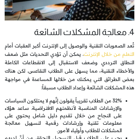
4. معالجة المشكلات الشائعة
تُعد الصعوبات التقنية والوصول إلى الإنترنت أكبر العقبات أمام
التعلم من خلال الإنترنت
. يمكن أن تؤدي التحديات مثل ضعف
النطاق الترددي وضعف الاستقبال إلى الانقطاعات الكاملة
والأخطاء التقنية، مما يسهل على الطلاب التقاعس. لكن هناك
بعض الطرائق التي يمكنك من خلالها المساعدة في مواجهة
هذه المشكلات الشائعة وإعداد الطلاب مسبقاً:
32% من الطلاب تقريباً يقولون إنَّهم لا يمتلكون السياسات
والإرشادات المناسبة لأنظمتهم الافتراضية. ساعد هؤلاء
على النجاح من خلال تقديم دليل شامل يحتوي على
معلومات تقنية وإرشادات رقمية لتسهيل معالجة
المشكلات للطلاب وأولياء الأمور.
يجب على الطلاب قبل التسجيل التحقق من أنَّ لديهم