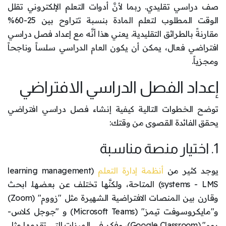
صف دراسي تقليدي. ربما لأنَّ أدوات التعلم الإلكتروني تقلل
الوقت المطلوب لتعلم المادة بنسبة تتراوح بين 25-60%
مقارنةً بالطرائق التقليدية. يعني هذا أنَّه مع إعداد فصل دراسي
افتراضي فعال، يمكن أن يكون العام الدراسي سلساً وناجحاً
ومجزياً.
إعداد الفصل الدراسي الافتراضي
توضح الخطوات التالية كيفية إنشاء فصل دراسي افتراضي
يحقق الفائدة القصوى من وقتك:
1. اختيار منصة مناسبة
يوجد كثير من
أنظمة إدارة التعلم
(learning management
systems - LMS) المتاحة، ولكنَّها تختلف عن بعضها. ابحث
وقارن بين المنصات الافتراضية الشهيرة مثل "زووم" (Zoom)
و"مايكروسوفت تيمز" (Microsoft Teams) و "جوجل كلاس-
روم" (Google Classroom)، وفكر في الميزات التي تقدمها مثل