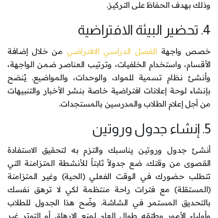
وذلك بهدف الحفاظ على التركيز.
4. تحضير البيئة الافتراضية
خصص واجهة
الفصل الدراسي الافتراضي
من خلال إضافة
الأقسام، واستخدام الخلفيات، وترتيب العناصر ضمن الواجهة،
وأنشئ نظام تسمية للمواد، والوحدات، والمواضيع. يُنصَح
بإنشاء لوحة إعلانات افتراضية خاصة بنشر الأخبار والتنبيهات
من أجل إعلام الطلاب والمدرسين بالمستجدات.
5. إنشاء جدول وروتين
أنشئ جدول وروتين يناسبك والتزم به لتحقيق الاستفادة
القصوى من وقتك. ضع جدولاً ثابتاً للأنشطة المتزامنة التي
تتطلب حضورك في الوقت الفعلي (الحية) وغير المتزامنة
(المستقلة) مع فترات راحة منتظمة لكي لا ترهق نفسك
بالتحديق المستمر في الشاشة. وضّح هذا الجدول للطلاب
وأولياء الأمور وطبّقه طوال العام لمنع الإرهاق أو التوتر غير