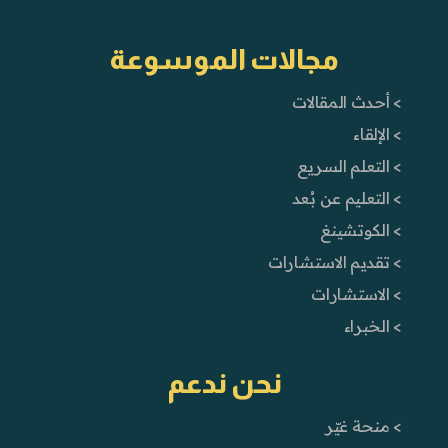
مجالات الموسوعة
> أحدث المقالات
> الإلقاء
> التعلم السريع
> التعليم عن بُعد
> الكوتشينغ
> تقديم الاستشارات
> الاستشارات
> الخبراء
نحن ندعم
> منحة غيّر