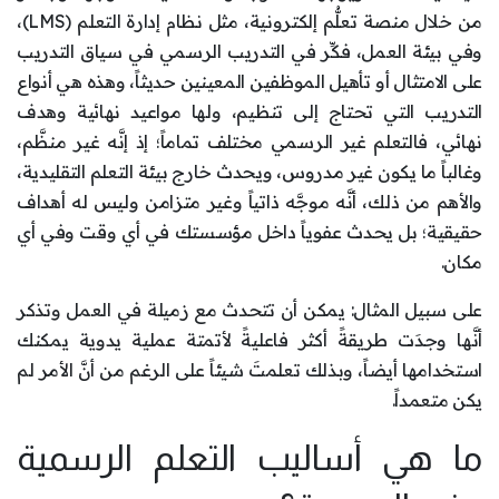
من خلال منصة تعلُّم إلكترونية، مثل نظام إدارة التعلم (LMS)،
وفي بيئة العمل، فكِّر في التدريب الرسمي في سياق التدريب
على الامتثال أو تأهيل الموظفين المعينين حديثاً، وهذه هي أنواع
التدريب التي تحتاج إلى تنظيم، ولها مواعيد نهائية وهدف
نهائي، فالتعلم غير الرسمي مختلف تماماً؛ إذ إنَّه غير منظَّم،
وغالباً ما يكون غير مدروس، ويحدث خارج بيئة التعلم التقليدية،
والأهم من ذلك، أنَّه موجَّه ذاتياً وغير متزامن وليس له أهداف
حقيقية؛ بل يحدث عفوياً داخل مؤسستك في أي وقت وفي أي
مكان.
على سبيل المثال: يمكن أن تتحدث مع زميلة في العمل وتذكر
أنَّها وجدَت طريقةً أكثر فاعليةً لأتمتة عملية يدوية يمكنك
استخدامها أيضاً، وبذلك تعلمتَ شيئاً على الرغم من أنَّ الأمر لم
يكن متعمداً.
ما هي أساليب التعلم الرسمية