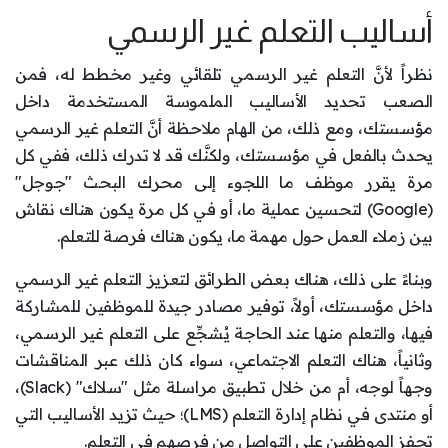
أساليب التعلم غير الرسمي
نظراً لأنَّ التعلم غير الرسمي تلقائي وغير مخطط له، فمن
الصعب تحديد الأساليب الملموسة المستخدمة داخل
مؤسستك، ومع ذلك، من الهام ملاحظة أنَّ التعلم غير الرسمي
يحدث بالفعل في مؤسستك، ولكنَّك قد لا تدرك ذلك، ففي كل
مرة يقرر موظف ما اللجوء إلى محرك البحث "جوجل"
(Google) لتحسين عملية ما، أو في كل مرة يكون هناك نقاش
بين زملاء العمل حول مهمة ما، يكون هناك فرصة للتعلم.
وبناءً على ذلك، هناك بعض الطرائق لتعزيز التعلم غير الرسمي
داخل مؤسستك، أولاً، توفير مصادر جيدة للموظفين للمشاركة
فيها، والتعلم منها عند الحاجة يُشجِّع على التعلم غير الرسمي،
وثانياً، هناك التعلم الاجتماعي، سواء كان ذلك عبر المناقشات
وجهاً لوجه، أم من خلال تطبيق مراسلة مثل "سلاك" (Slack)،
أو منتدى في نظام إدارة التعلم (LMS)؛ حيث تزيد الأساليب التي
تحفز الموظفين على التواصل من فرصهم في التعلم.