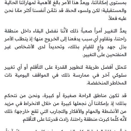
بمستوى إمكاناتنا، ويعدُّ هذا الأمر بالغ الأهمية لمهاراتنا الحالية
والمستقبلية؛ لكن ولسوء الحظ، قد نثمِّن أنفسنا أكثر ممَّا نحن
عليه فعلاً.
يعدُّ التغيير أمراً صعباً؛ ذلك لأنَّنا نفضل البقاء داخل منطقة
راحتنا، ونقاوم أي سبب يدفعنا إلى الخروج منها؛ إذ يتطلب الأمر
بذل جهد واعٍ للقيام بذلك، وتحديداً لدى الأشخاص غير
المنفتحين على التغيير.
تتمثل أفضل طريقة لتطوير القدرة على التأقلم أو أي تغيير
سلوكي آخر في ممارسة ذلك في المواقف اليومية ذات
المخاطر المنخفضة.
قد تكون مناطق الراحة صغيرة أو كبيرة، ونحن من نتحكم
بذلك؛ إذ بإمكاننا أن نجعلها كبيرة من خلال الانخراط في مزيد
من الأنشطة والمهام والأفكار والتجارب التي تقع خارجها؛ ذلك
لأنَّه كلَّما كبرت منطقة راحتنا، زادت قدرتنا على التأقلم.