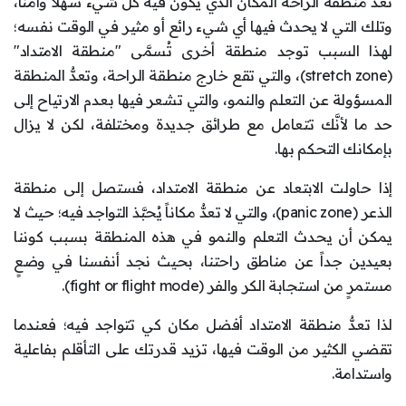
تعدُّ منطقة الراحة المكان الذي يكون فيه كل شيء سهلاً وآمناً،
وتلك التي لا يحدث فيها أي شيء رائع أو مثير في الوقت نفسه؛
لهذا السبب توجد منطقة أخرى تُسمَّى "منطقة الامتداد"
(stretch zone)، والتي تقع خارج منطقة الراحة، وتعدُّ المنطقة
المسؤولة عن التعلم والنمو، والتي تشعر فيها بعدم الارتياح إلى
حد ما لأنَّك تتعامل مع طرائق جديدة ومختلفة، لكن لا يزال
بإمكانك التحكم بها.
إذا حاولت الابتعاد عن منطقة الامتداد، فستصل إلى منطقة
الذعر (panic zone)، والتي لا تعدُّ مكاناً يُحبَّذ التواجد فيه؛ حيث لا
يمكن أن يحدث التعلم والنمو في هذه المنطقة بسبب كوننا
بعيدين جداً عن مناطق راحتنا، بحيث نجد أنفسنا في وضعٍ
مستمرٍ من استجابة الكر والفر (fight or flight mode).
لذا تعدُّ منطقة الامتداد أفضل مكان كي تتواجد فيه؛ فعندما
تقضي الكثير من الوقت فيها، تزيد قدرتك على التأقلم بفاعلية
واستدامة.