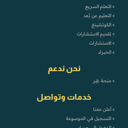
> التعلم السريع
> التعليم عن بُعد
> الكوتشينغ
> تقديم الاستشارات
> الاستشارات
> الخبراء
نحن ندعم
> منحة غيّر
خدمات وتواصل
> أعلن معنا
> التسجيل في الموسوعة
> الدخول إلى حسابي