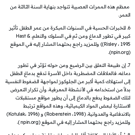
معظم هذه الممرات العصبية تتواجد بنهاية السنة الثالثة من
العمر.
6. للخبرات الحسية في السنوات المبكرة من عمر الطفل تأثير
كبير في تطور الدماغ ومن ثم في السلوك والتعلم. Hast &
Risley ، 1995)) وللمزيد راجع بحثهما المشار إليه في الموقع
(npin.org).
7. إن طبيعة التعلق بين الرضيع ومن حوله تؤثر في تطور
دماغه. فالعلاقات المضطربة داخل الأسرة تدفع بدماغ الطفل
إلى استهلاك كمية أكبر من الجلوكوز لمواجهة الضغوط النفسية
بدلاً من استخدامه في الأنشطة المعرفية. وأن تكرار التعرض
لتلك الضغوط يدفع بالدماغ إلى أن يطور مواقع مستقبلات
الاستثارة لبعض المواد الكيميائية، وهذه المواقع ترتبط
بالاندفاعية والعدوانية. (Robenstein ،1998) و (Kotulak، 1996)
وللمزيد راجع بحثهما المشار إليه في الموقع (npin.org ).