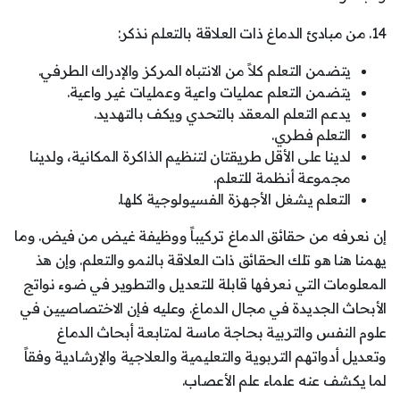
14. من مبادئ الدماغ ذات العلاقة بالتعلم نذكر:
يتضمن التعلم كلاً من الانتباه المركز والإدراك الطرفي.
يتضمن التعلم عمليات واعية وعمليات غير واعية.
يدعم التعلم المعقد بالتحدي ويكف بالتهديد.
التعلم فطري.
لدينا على الأقل طريقتان لتنظيم الذاكرة المكانية، ولدينا
مجموعة أنظمة للتعلم.
التعلم يشغل الأجهزة الفسيولوجية كلها.
إن نعرفه من حقائق الدماغ تركيباً ووظيفة غيض من فيض. وما
يهمنا هنا هو تلك الحقائق ذات العلاقة بالنمو والتعلم. وإن هذ
المعلومات التي نعرفها قابلة للتعديل والتطوير في ضوء نواتج
الأبحاث الجديدة في مجال الدماغ. وعليه فإن الاختصاصيين في
علوم النفس والتربية بحاجة ماسة لمتابعة أبحاث الدماغ
وتعديل أدواتهم التربوية والتعليمية والعلاجية والإرشادية وفقاً
لما يكشف عنه علماء علم الأعصاب.