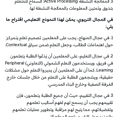
3. المعالجة النشطة Active Processing: السماح للمتعلم
بتذوق وتمتين المعلومات بالمعالجة النشطة لها.
في المجال التربوي، يمكن لهذا النموذج التعليمي اقتراح ما
يلي:
1. في مجال المنهاج، يجب على المعلمين تصميم تعلم يتمركز
حول اهتمامات الطالب، وجعل التعلم ضمن سياق Contextual.
2. في مجال التعليم، على المعلمين أن يَدَعُوا الطلبة يتعلمون
في فريق، ويستخدمون التعلم الشمولي (التعاوني) Peripheral
Learning. كما أن على المعلمين أن يديروا التعلم حول مشكلات
حقيقية، ويشجعون الطلبة على التعلم من خلال جلسات خارج
الغرفة الصفية وخارج البناء المدرسي.
3. في مجال التقييم، حيث أن جميع الطلبة يتعلمون، فإن
تقييمهم يجب أن يسمح لهم لفهم أساليب تعلمهم
وتفضيلاتهم، مما يتيح لهم مراقبة وتطوير عمليات تعلمهم
وللمزيد حول التقييم راجع الموقع التي