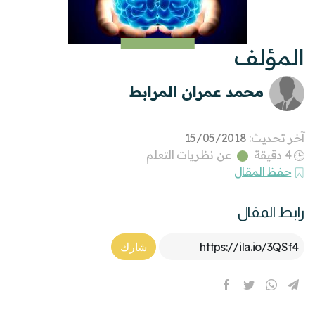
المؤلف
محمد عمران المرابط
آخر تحديث:
15/05/2018
4 دقيقة
عن نظريات التعلم
حفظ المقال
رابط المقال
Article Link
شارك