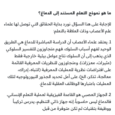
ما هو نموذج التعلم المستند إلى الدماغ؟
للإجابة على هذا السؤال نورد بداية الحقائق التي توصل لها علماء
علم الأعصاب وذات العلاقة بالتعلم:
1. يعتقد علماء الأعصاب أن الدراسة المباشرة للدماغ هي الطريق
الوحيد لفهم أسباب السلوك. فهم متجاوزون للتفسير السلوكي
الذي يذهب إلى أن السلوك نتاج عوامل بيئية خارجية فقط
(مثيرات، معززات). ومتجاوزون للنظريات المعرفية القائمة
على افتراضات نظرية للعمليات المعرفية (انتباه، إدراك،
معالجة، تذكر، الخ). على أمل تحديد الجذور النيورولوجيه لتلك
العمليات باعتبارها الوظائف العقلية للدماغ.
2. الجهاز العصبي هو القاعدة الفيزيقية لعملية التعلم الإنساني.
فالدماغ ليس حاسوباً. إنه جهاز ذاتي التنظيم، يدرس تركيباً
ووظيفة بتقنيات لم تكن متوفرة من قبل.