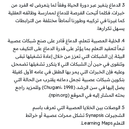
3. الدماغ يتغير عبر دورة الحياة وفقاً لما يتعرض له الفرد من
خبرات. فكلما أتيحت الفرصة للدماغ لممارسة وظائفه العقلية
كما غيرنا في تركيبه وطورنا أنماطاً مختلفة من الترابطات
يسهل تكرارها.
4. الخلية العصبية تتعلم، الدماغ قادر على صنع شبكات عصبية
تبعاً لتعقيد التعلم بما يؤثر على قدرة الدماغ على التكيف مع
البيئة. إن الشبكات التي تعزز من خلال إعادة تشغيلها تبقى
وتتقوى في حين أن الشبكات التي لا يتكرر تشغيلها تضمحل.
وعليه فإن الخبرات التي يمر بها الطفل في عامه الأول كفيلة
بتكوين شبكات عصبية تجعل دماغه يقترب من الحالة التي
يصل إليها في سن الرشد. (Chugani، 1998) وللمزيد راجع
بحثه المشار إليه في الموقع (npin.org).
5. الوصلات بين الخلايا العصبية التي تعرف باسم
الشجيرات Synapsis تشكل ممرات عصبية أو خرائط
التعلم Learning Maps.