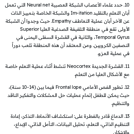
10. حدد علماء الأعصاب الشبكة العصبية Neural net التي تعمل
أبان التعلم بالتقليد Im-itation والشبكة الخاصة بتمييز الذات
عن الآخر أبان عملية التعاطف Empathy. حيث وجدوا أن الشبكة
الأولى تقع في منطقة التلفيفة الصدغية العليا Superior
Temporal Gyrus، والثانية في القشرة السفلى اليمنى في
النصفين الكرويين. ومن المعتقد أن هذه المنطقة تلعب دوراً
في عملية العزو.
11. القشرة الجديدة Neocortex تنشط أثناء عملية التعلم خاصة
مع الأشكال العليا من التعلم.
12. تطور الفص الأمامي Frontal lope فيما بين (14-10 سنة)،
حيث يمكن للطفل إتمام عمليات حل المشكلات والتفكير الناقد
والتنظيم.
13. الدماغ قادر بالفطرة على: استكشاف الأنماط، التذكر، إعادة
التنظيم الذاتي، التعلم، تحليل البيانات، التأمل الذاتي، الإبداع،
والابتكار.