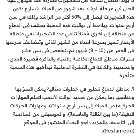
8. يُولّد الأطفال بكثافة أقل للشجيرات مقارنة مما سيكون عليه
الحال في مرحلة الرشد. بعد شهور من الميلاد يتسارع تكون
هذه الشجيرات ليصل إلى %50 أكثر من الراشد وذلك في سن
أربع سنوات. ويلاحظ أن توقيت هذه العملية يختلف في الدماغ
من منطقة إلى أخرى. فمثلاً تنامي عدد الشجيرات في منطقة
الأبصار تسير بسرعة ابتداءً من الشهر الثاني وتتضاعف سرعتها
في العمر من (10 – 8) شهور ثم تنخفض في سن عشر
سنوات. مناطق الدماغ الخاصة بالانتباه والذاكرة قصيرة المدى،
والتخطيط والكائنة في القشرة الدماغية تبدأ فيها هذه العلمية
متأخرة.
9. مناطق الدماغ تتطور في خطوات متتالية يمكن التنبؤ بها
وبنتائجها بما يمكن من تحديد الوقت الأنسب لتعلم المهارات
الحركية (من الميلاد إلى سن أربع سنوات)، ومهارات الحركات
الدقيقة (ما بين الثالثة والتاسعة)، والموسيقى من السادسة
إلى التاسعة. وللمزيد راجع البحث المنشور في الموقع
(Fes.tam.edu).