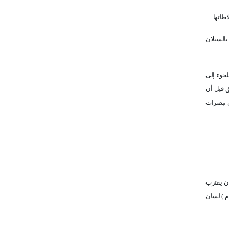
طاتها.
بالسيلان
لجوء إلى
ق قيل أن
 تبصرات
كان يقترب
م ) لسان