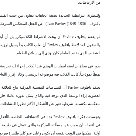
من الارتباطات.
وللنظرية الترابطية الجديدة بضعة اتجاهات تتعاون من حيث القي
بافلوف
Ivan Pavlov (1849–1936
)
عن الفعل المنعكس الشرطي, و
لم يقصد بافلوف
Pavlov
أن يبحث الاشراط الكلاسيكي, بل أن أبحا
والفضول. لقد لاحظ بافلوف
Pavlov
أن لعاب الكلب بدأ يسيل لرؤية 
الشخص الذي يقدم الطعام كان يؤدي إلى سيلان الطعام .
طور في سياق دراسته لعمليات الهضم عند الكلاب إجراءات تجريبية
نمطاً نموذجياً, كانت الكلاب فيه موضوعه الرئيسي, وكان إفراز اللعاب
يعتقد بافلوف
Pavlov
أن النشاطات النفسية المركبة نتاج للعلاقة
العضوية إزاء الوسط الذي توجد فيه والذي يمثل بدوره عاملا خار
منعكسة مكتسبة
شرطيه تعبر عن الأشكال الأكثر تطورا للنشاطات ال
وتجسدت فكرة بافلوف
Pavlov
هذه في اكتشافاته
الخاصة بالأفعال
في أعماله أن يجيب عن مسألته المركزية والتي تتمثل في طبيعة ال
أولية
يمكنها في الوقت نفسه أن تكون وعلى نحو كلي ظاهرة فيزيول