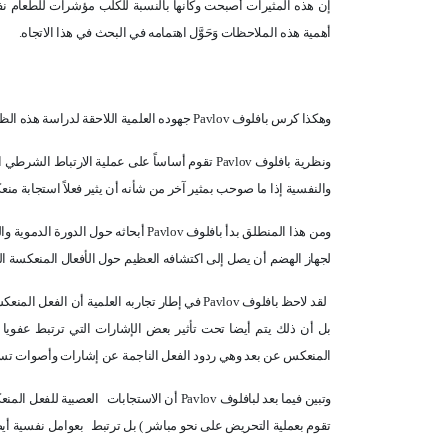
إن هذه المثيرات أصبحت وكأنها بالنسبة للكلب مؤشرات للطعام نف
أهمية هذه الملاحظات وَحَوَّل اهتمامه في البحث في هذا الاتجاه.
وهكذا كرس بافلوف
Pavlov
جهوده العلمية اللاحقة لدراسة هذه الظا
ونظرية بافلوف
Pavlov
تقوم أساساً على عملية الارتباط الشرطي ال
والنفسية إذا ما صوحب بمثير آخر من شأنه أن يثير فعلاً استجابة م
ومن هذا المنطلق بدأ بافلوف
Pavlov
أبحاثه حول الدورة الدموية وا
لجهاز الهضم أن يصل إلى اكتشافه العظيم حول الأفعال المنعكسة ا
لقد لاحظ بافلوف
Pavlov
في إطار تجاربه العلمية أن الفعل المنعكس
بل أن ذلك يتم أيضا تحت تأثير بعض الإشارات التي ترتبط عفويا ب
المنعكس عن بعد وهي ردود الفعل الناجمة عن إشارات وأصوات تسم
وتبين فيما بعد لبافلوف
Pavlov
أن الاستجابات
العصبية للفعل المنع
تقوم بعملية التحريض على نحو مباشر ) بل ترتبط
بعوامل نفسية أيض