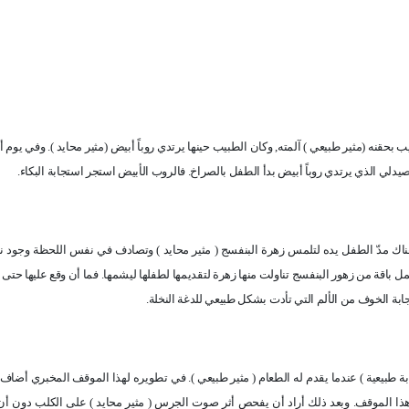
 بحقنه (مثير طبيعي ) آلمته, وكان الطبيب حينها يرتدي روباً أبيض (مثير محايد ). وفي يوم أ
يدلي الذي يرتدي روباً أبيض بدأ الطفل بالصراخ. فالروب الأبيض استجر استجابة البكاء.
ك مدّ الطفل يده لتلمس زهرة البنفسج ( مثير محايد ) وتصادف في نفس اللحظة وجود نح
مل باقة من زهور البنفسج تناولت منها زهرة لتقديمها لطفلها ليشمها. فما أن وقع عليها حتى 
بة الخوف من الألم التي تأدت بشكل طبيعي للدغة النخلة.
بة طبيعية ) عندما يقدم له الطعام ( مثير طبيعي ). في تطويره لهذا الموقف المخبري أضا
ر هذا الموقف. وبعد ذلك أراد أن يفحص أثر صوت الجرس ( مثير محايد ) على الكلب دون أن