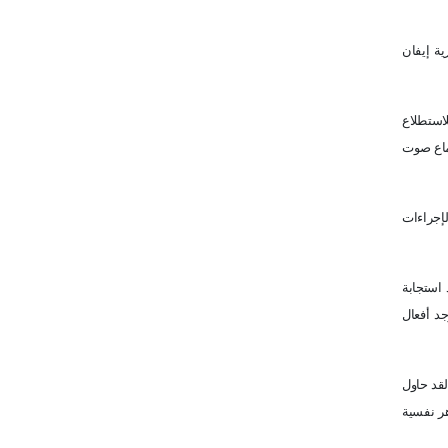
ية إيفان
لاستطلاع
سماع صوت
لإجراءات
 استجابة
جد أفعال
لقد حاول
هر نفسية