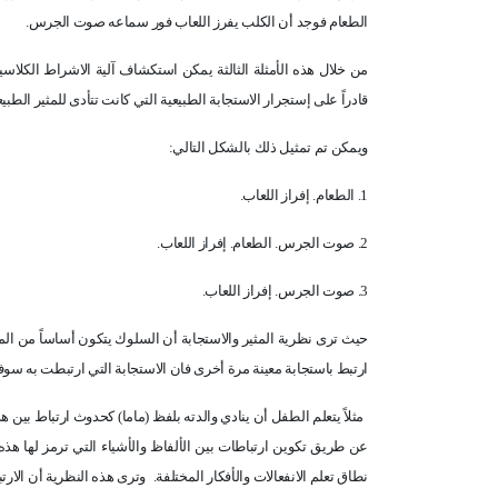
الطعام فوجد أن الكلب يفرز اللعاب فور سماعه صوت الجرس.
من خلال هذه الأمثلة الثالثة يمكن استكشاف آلية الاشراط الكلاسيك
قادراً على إستجرار الاستجابة الطبيعية التي كانت تتأدى للمثير الطب
ويمكن تم تمثيل ذلك بالشكل التالي:
1. الطعام. إفراز اللعاب.
2. صوت الجرس. الطعام. إفراز اللعاب.
3. صوت الجرس. إفراز اللعاب.
حيث ترى نظرية المثير والاستجابة أن السلوك يتكون أساساً من المثي
ارتبط باستجابة معينة مرة أخرى فان الاستجابة التي ارتبطت به س
مثلاً يتعلم الطفل أن ينادي والدته بلفظ (ماما) كحدوث ارتباط بين ه
عن طريق تكوين ارتباطات بين الألفاظ والأشياء التي ترمز لها هذه 
نطاق تعلم الانفعالات والأفكار المختلفة.
وترى هذه النظرية أن الارت