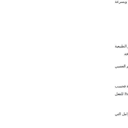
وبسرعة
الطبيعية
ة.
م العصبي
وية فحسب
Pa
للفعل
امل التي