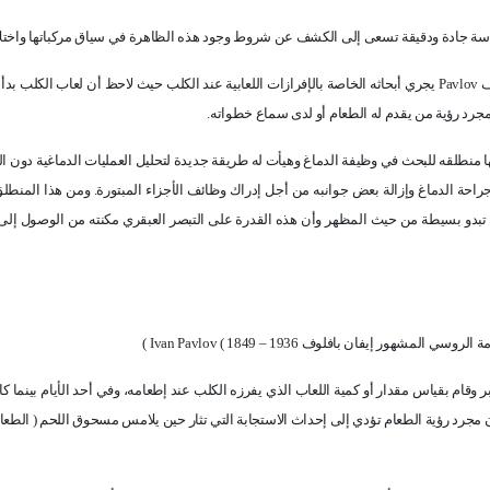
اسة جادة ودقيقة تسعى إلى الكشف عن شروط وجود هذه الظاهرة في سياق مركباتها واختلا
ف
Pavlov
يجري أبحاثه الخاصة بالإفرازات اللعابية عند الكلب حيث لاحظ أن لعاب الكلب بدأ 
جرد رؤية من يقدم له الطعام أو لدى سماع خطواته.
 منطلقه للبحث في وظيفة الدماغ وهيأت له طريقة جديدة لتحليل العمليات الدماغية دون ال
 جراحة الدماغ وإزالة بعض جوانبه من أجل إدراك وظائف الأجزاء المبتورة. ومن هذا المنطل
بدو بسيطة من حيث المظهر وأن هذه القدرة على التبصر العبقري مكنته من الوصول إلى
مة الروسي المشهور إيفان بافلوف
Ivan Pavlov ( 1849 – 1936
)
ب في المختبر وقام بقياس مقدار أو كمية اللعاب الذي يفرزه الكلب عند إطعامه، وفي أحد الأيام بينما 
 مجرد رؤية الطعام تؤدي إلى إحداث الاستجابة التي تثار حين يلامس مسحوق اللحم ( الطعا