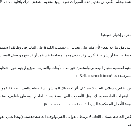
سه وتعلم الكلب أن تقديم هذه المثيرات سوف يتبع بتقديم الطعام. أدرك بافلوف
Pavlov
هرة وإظهار حقيقتها.
تي مؤداها انه يمكن لأي مثير بيئي محايد أن يكتسب القدرة على التأثير في وظائف الجسم 
نعكسة طبيعية أو إشراطية أخرى. وقد تكون هذه المصاحبة عن عمد أو قد تقع من قبيل المصادف
لبنية العصبية للجهاز الهضمي واستطاع عبر هذه الأبحاث والتحارب الفيزيولوجية حول التنظي
لشرطية (
Réflexes conditionnelles
).
 الخاص بسيلان اللعاب لا يتم على أثر الاحتكاك المباشر بين الطعام والغدد اللعابية الفم
المثيرات الطبيعية وذلك
مثل الأصوات التي تسبق وجبة الطعام . ويعطي بافلوف
vlov
ية الأفعال المنعكسة الشرطية
Réflexes conditionnelles
) .
كس الخاصة بسيلان اللعاب لا ترتبط بالعوامل الفيزيولوجية الخاصة فحسب ( وهذا يعني العو
ا.