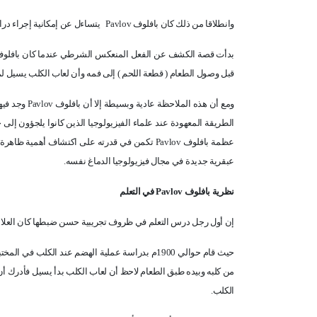
وانطلاقا من ذلك كان بافلوف
Pavlov
يتساءل عن إمكانية إجراء در
بدأت قصة الكشف عن الفعل المنعكس الشرطي عندما كان بافلو
قبل وصول الطعام ( قطعة اللحم ) إلى فمه وأن لعاب الكلب يسيل لم
ومع أن هذه الملاحظة عادية وبسيطة إلا أن بافلوف
Pavlov
وجد فيها
الطريقة المعهودة عند علماء الفيزيولوجيا الذين كانوا يلجؤون إلى
عظمة بافلوف
Pavlov
تكمن في قدرته على اكتشاف أهمية ظاهرة ت
عبقرية جديدة في مجال فيزيولوجيا الدماغ نفسه.
نظرية بافلوف
Pavlov
في التعلم
إن أول رجل درس التعلم في ظروف تجريبية حسن ضبطها كان العلا
حيث قام حوالي 1900م بدراسة عملية الهضم عند الكل
من كلبه وبيده طبق الطعام لاحظ أن لعاب الكلب بدأ يسيل فأدرك أن
الكلب.