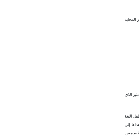
 المحايد
ثير الذي
فل اللغة
داها إلى
ظيم معين