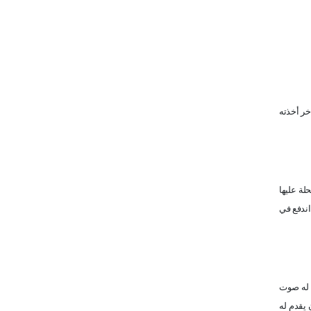
خر أخذته
لة عليها
اندفع في
ف له صوت
 يقدم له