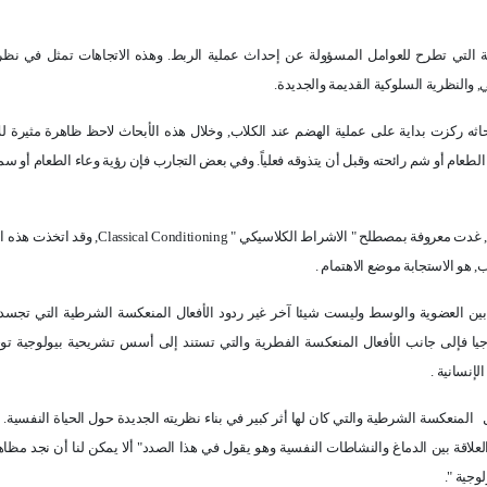
مة التي تطرح للعوامل المسؤولة عن إحداث عملية الربط. وهذه الاتجاهات تمثل في نظر
النظرية السلوكية القديمة والجديدة.
ثه ركزت بداية على عملية الهضم عند الكلاب, وخلال هذه الأبحاث لاحظ ظاهرة مثيرة ل
الطعام أو شم رائحته وقبل أن يتذوقه فعلياً. وفي بعض التجارب فإن رؤية وعاء الطعام أو 
, غدت معروفة بمصطلح " الاشراط الكلاسيكي "
Classical Conditioning
, وقد اتخذت هذه ا
, هو الاستجابة موضع الاهتمام .
 بين العضوية والوسط وليست شيئا آخر غير ردود الأفعال المنعكسة الشرطية التي تجسد
جيا فإلى جانب الأفعال المنعكسة الفطرية والتي تستند إلى أسس تشريحية بيولوجية تو
إنسانية .
المنعكسة الشرطية والتي كان لها أثر كبير في بناء نظريته الجديدة حول الحياة النفسية. 
علاقة بين الدماغ والنشاطات النفسية وهو يقول في هذا الصدد" ألا يمكن لنا أن نجد مظا
وجية "
.