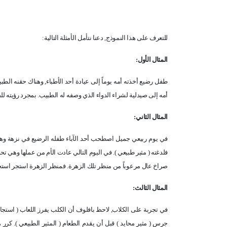
للتعرف على هذا النموذج, دعنا نتأمل الأمثلة التالية:
المثال الأول:
طفل رضيع أخذته أمه يوماً إلى عيادة أحد الأطباء, وهناك حقنه الطبيب
أمه إلى صيدلية لشراء الدواء الذي وصفه له الطبيب. بمجرد رؤيته للص
المثال الثاني:
في يوم ربيعي جميل اصطحب أحد الآباء طفله الرضيع في نزهة وهنا
فلدغته ( مثير طبيعي ). في اليوم التالي عادت الأم من عملها وهي تح
صراخ عال مرعوباً من منظر تلك الزهرة. فمنظر الزهرة استجر استجا
المثال الثالث:
في تجربة على الكلاب, لاحظ بافلوف أن الكلب يفرز اللعاب ( استجا
جرس ( مثير محايد ) قبل أن يقدم الطعام ( المثير الطبيعي ). كر