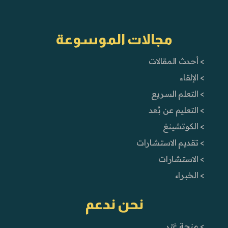
مجالات الموسوعة
> أحدث المقالات
> الإلقاء
> التعلم السريع
> التعليم عن بُعد
> الكوتشينغ
> تقديم الاستشارات
> الاستشارات
> الخبراء
نحن ندعم
> منحة غيّر