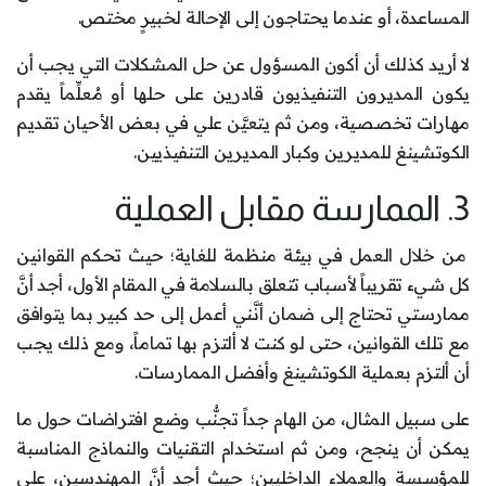
المساعدة، أو عندما يحتاجون إلى الإحالة لخبيرٍ مختص.
لا أريد كذلك أن أكون المسؤول عن حل المشكلات التي يجب أن
يكون المديرون التنفيذيون قادرين على حلها أو مُعلِّماً يقدم
مهارات تخصصية، ومن ثم يتعيَّن علي في بعض الأحيان تقديم
الكوتشينغ للمديرين وكبار المديرين التنفيذيين.
3. الممارسة مقابل العملية
من خلال العمل في بيئة منظمة للغاية؛ حيث تحكم القوانين
كل شيء تقريباً لأسباب تتعلق بالسلامة في المقام الأول، أجد أنَّ
ممارستي تحتاج إلى ضمان أنَّني أعمل إلى حد كبير بما يتوافق
مع تلك القوانين، حتى لو كنت لا ألتزم بها تماماً، ومع ذلك يجب
أن ألتزم بعملية الكوتشينغ وأفضل الممارسات.
على سبيل المثال، من الهام جداً تجنُّب وضع افتراضات حول ما
يمكن أن ينجح، ومن ثم استخدام التقنيات والنماذج المناسبة
للمؤسسة والعملاء الداخليين؛ حيث أجد أنَّ المهندسين، على