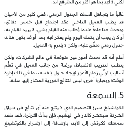
لكنِّي لا أعِد بما هو أكثر من المتوقع أبداً.
غالباً ما يتجاهل العملاء الجدول الزمني، ففي كثير من الأحيان
قد يطلب العميل الداخلي عقد اجتماع قبل خمس دقائق،
ويحدث هذا عادةً عندما يُطلب منه القيام بشيء لا يريد القيام به،
أو كان يجب أن يكمله اليوم ولم يفكر فيه بعد؛ أو قد يكون هناك
جدول زمني متفَّق عليه، ولكن لا يلتزم به العميل.
أعلم أنَّه قد تحدث أمور غير متوقعة في عالم الشركات، ولكن
يتطلب التدريب الانضباط، ورغبة من جانب العميل في تعلُّم
أساليب تولِّي زمام الأمور لإيجاد حلول بنفسه، بما في ذلك إدارة
الوقت؛ وبعبارة أخرى، ليس النتائج الفورية المشار إليها سابقاً.
5. السمعة
الكوتشينغ سيئ التصميم الذي لا ينتج عنه أي نتائج في سياق
الشركة سينتشر كالنار في الهشيم، فإن بدأتْ الثرثرة، فقد تفقد
سمعتك ككوتش إلى الأبد، بالإضافة إلى الإضرار بالكوتشينغ