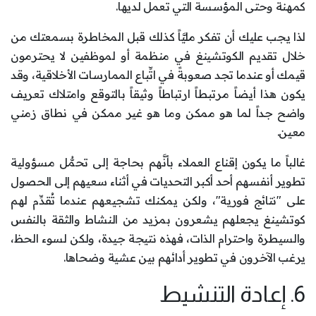
كمهنة وحتى المؤسسة التي تعمل لديها.
لذا يجب عليك أن تفكر مليَّاً كذلك قبل المخاطرة بسمعتك من
خلال تقديم الكوتشينغ في منظمة أو لموظفين لا يحترمون
قيمك أو عندما تجد صعوبةً في اتِّباع الممارسات الأخلاقية، وقد
يكون هذا أيضاً مرتبطاً ارتباطاً وثيقاً بالتوقع وامتلاك تعريف
واضح جداً لما هو ممكن وما هو غير ممكن في نطاق زمني
معين.
غالباً ما يكون إقناع العملاء بأنَّهم بحاجة إلى تحمُّل مسؤولية
تطوير أنفسهم أحد أكبر التحديات في أثناء سعيهم إلى الحصول
على "نتائج فورية"، ولكن يمكنك تشجيعهم عندما تُقدِّم لهم
كوتشينغ يجعلهم يشعرون بمزيد من النشاط والثقة بالنفس
والسيطرة واحترام الذات، فهذه نتيجة جيدة، ولكن لسوء الحظ،
يرغب الآخرون في تطوير أدائهم بين عشية وضحاها.
6. إعادة التنشيط