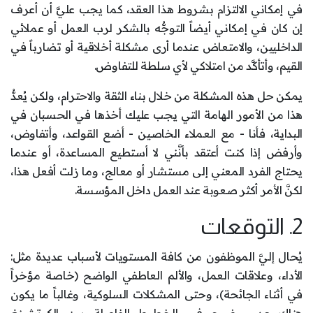
في إمكاني الالتزام بشروط هذا العقد، كما يجب عليَّ أن أعرف
إن كان في إمكاني أيضاً التوجُّه بالشكر لرب العمل أو عملائي
الداخليين، والامتعاض عندما أرى مشكلة أخلاقية أو تضارباً في
القيم، وأتأكَّد من امتلاكي لأي سلطة للتفاوض.
يمكن حل هذه المشكلة من خلال بناء الثقة والاحترام، ولكن يُعدُّ
هذا من الأمور الهامة التي يجب عليك أخذها في الحسبان في
البداية، فأنا - مع العملاء الخاصين - أضع القواعد، وأتفاوض،
وأرفض إذا كنت أعتقد بأنَّني لا أستطيع المساعدة، أو عندما
يحتاج الفرد المعني إلى مستشار أو معالج، وما زلت أفعل هذا،
لكنَّ الأمر أكثر صعوبة عند العمل داخل المؤسسة.
2. التوقعات
يُحال إليَّ الموظفون من كافة المستويات لأسباب عديدة مثل:
الأداء، وعلاقات العمل، والألم العاطفي الواضح (خاصة مؤخراً
في أثناء الجائحة)، وحتى المشكلات السلوكية، وغالباً ما يكون