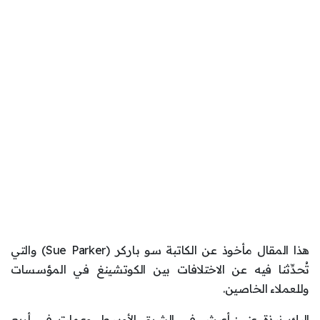
هذا المقال مأخوذ عن الكاتبة سو باركر (Sue Parker) والتي
تُحدِّثنا فيه عن الاختلافات بين الكوتشينغ في المؤسسات
وللعملاء الخاصين.
إليك نبذة عني: أعيش في الشرق الأوسط، وعملت في أربع