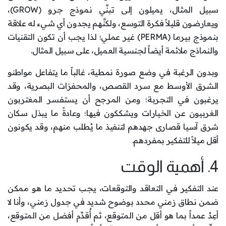
سبيل المثال، يميلون إلى تبنِّي نموذج جرو (GROW)،
ويعارضون قليلاً فكرة التوسع، ولكنَّهم يجدون أي شيء له علاقة
بنموذج بيرما (PERMA) غير عملي؛ لذا يجب أن تكون التقنيات
والنماذج ملائمة أيضاً لجنسية العميل، على سبيل المثال.
وبدون الرغبة في وضع صورة نمطية، غالباً ما يتفاعل مواطنو
الشرق الأوسط مع سرد القصص، والمحفزات البصرية، وقد
يرغبون في التجربة؛ ومن المرجح أن يستفسر المغتربون
الغربيون عن الخيارات ويشككون فيها؛ وعادةً ما يبذل سكان
شرق آسيا قصارى جهدهم لتنفيذ ما يُطلب منهم، وقد يكونون
أقل ميلاً للتفكير بمفردهم.
4. أهمية الوقت
عند التفكير في التعاقد والتوقعات، يجب تحديد ما هو ممكن
ضمن نطاق زمني محدد بوضوح شديد في جدول زمني، وأنا لا
أعِدُ عمداً بما هو أقل من المتوقع، ثم أُقدِّم أفضل من المتوقع،