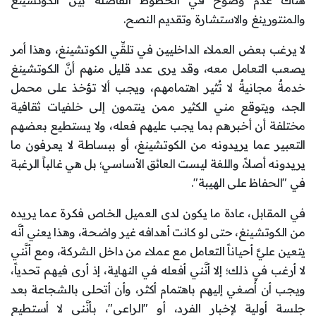
هناك عدم وضوح في الخطوط الفاصلة بين الكوتشينغ
والمنتورينغ والاستشارة وتقديم النصح.
لا يرغب بعض العملاء الداخليين في تلقِّي الكوتشينغ، وهذا أمر
يصعب التعامل معه، وقد يرى عدد قليل منهم أنَّ الكوتشينغ
خدمةٌ مجانيةٌ لا تُثير اهتمامهم، ويجب ألا تؤخذ على محمل
الجد، ويتوقع مني الكثير ممن ينتمون إلى خلفيات ثقافية
مختلفة أن أخبرهم بما يجب عليهم فعله، ولا يستطيع بعضهم
التعبير عما يريدونه من الكوتشينغ، أو ببساطة لا يعرفون ما
يريدونه أصلاً، واللغة ليست العائق الأساسي؛ بل هي غالباً الرغبة
في "الحفاظ على الهيبة".
في المقابل، عادة ما يكون لدى العميل الخاص فكرة عما يريده
من الكوتشينغ، حتى لو كانت أهدافه غير واضحة، وهذا يعني أنَّه
يتعين عليَّ أحياناً التعامل مع عملاء من داخل الشركة، ومع أنَّني
لا أرغب في ذلك؛ إلا أنَّني أفعله في النهاية، إذ أرى فيهم تحدياً،
ويجب أن أُصغي إليهم باهتمام أكثر، وأن أتحلى بالشجاعة بعد
جلسة أولية لإخبار الفرد، أو "الراعي"، بأنَّني لا أستطيع