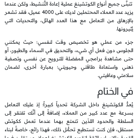
تتبنَّى جميع أنواع الكوتشينغ عملية إعادة التَّنشيط، ولكن عندما
يزيد عدد العملاء المحتملين لديك على 4000 عميل، فقد تشعر
بالإرهاق من التعامل مع هذا العدد الهائل، والتحديات التي
يُثيرونها.
جزء من عملي هو تخصيص وقت لنفسي؛ حيث يمكنني
الجلوس دون فعل أي شيء، والتحديق في السماء والطيور، أو
حتى مشاهدة برامجي المفضلة للترويح عن نفسي وتصفية
ذهني واستعادة طاقتي وحيويتي؛ بعبارة أخرى، لضمان
سلامتي وعافيتي.
في الختام
يُعدُّ الكوتشينغ داخل الشركة تحدياً كبيراً؛ إذ عليك التعامل
بسرعة مع عدد كبير من العملاء، إضافةً إلى أنَّك تفتقر إلى
السلطة والحدود اللذَين تتمتع بهما عندما تعمل ككوتش
مستقل، فإن كنت تستطيع تحمُّل ذلك، فهذا رائع، خاصةً لبناء
القدرة واكتساب الثقة لتقديم الكوتشينغ لعملاء مستقلين فيما