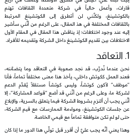
قارات، وأعمل حالياً في شركة متعددة الثقافات تهتم
بالكوتشينغ، ولكنَّني لن أتطرق إلى الكوتشينغ المرتبط
بالثقافات المختلفة في هذ المقال، على الرغم من أنَّني سأشير
إليه عند وجود اختلافات؛ إذ يناقش هذا المقال في المقام الأول
الاختلافات بين تقديم الكوتشينغ داخل الشركة وتقديمه للأفراد.
1. التعاقد
نحن عندما نُدرِّب، قد نجد صعوبة في التعاقد وما يتضمَّنه،
فعند العمل ككوتش داخلي، يأخذ هذا معنى مختلفاً تماماً، فأنا
"موظف" لأكون كوتشاً، وليس كوتشاً مستقلاً يُقدِّم الدعم
لشركة ما، وعلى الرغم من أنَّني قد أضع "قواعد المشاركة"، إلا
أنَّني يجب أن ألتزم بشروط الشركة فيما يتعلق بالسرية، والإبلاغ
عن جلسات الكوتشينغ، ومواءمة الممارسات مع قيم الشركة،
حتى لو لم تكن متوافقة تماماً مع قيمي الخاصة.
وهذا يعني أنَّه يجب عليَّ أن أقرر قبل تولِّي هذا الدور ما إذا كان