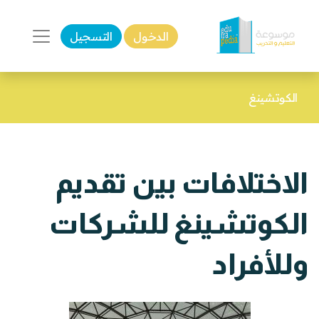
الدخول
التسجيل
الكوتشينغ
الاختلافات بين تقديم
الكوتشينغ للشركات
وللأفراد