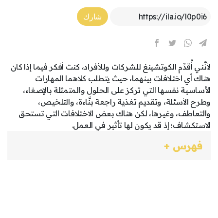
Article Link
شارك
لأنَّني أُقدِّم الكوتشينغ للشركات وللأفراد، كنت أفكر فيما إذا كان
هناك أي اختلافات بينهما، حيث يتطلب كلاهما المهارات
الأساسية نفسها التي تركز على الحلول والمتمثلة بالإصغاء،
وطرح الأسئلة، وتقديم تغذية راجعة بنَّاءة، والتلخيص،
والتعاطف، وغيرها، لكن هناك بعض الاختلافات التي تستحق
الاستكشاف؛ إذ قد يكون لها تأثير في العمل.
فهرس +