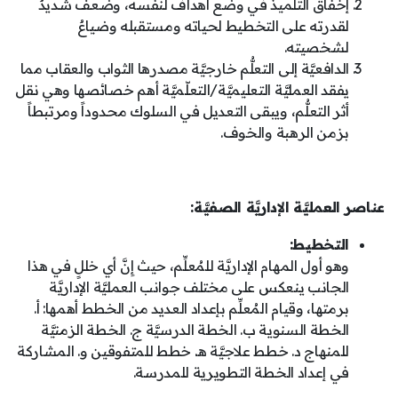
إخفاق التلميذ في وضع أهداف لنفسه، وضعفٌ شديدٌ
لقدرته على التخطيط لحياته ومستقبله وضياعٌ
لشخصيته.
الدافعيَّة إلى التعلُّم خارجيَّة مصدرها الثواب والعقاب مما
يفقد العمليَّة التعليميَّة/التعلّميَّة أهم خصائصها وهي نقل
أثر التعلُّم، ويبقى التعديل في السلوك محدوداً ومرتبطاً
بزمن الرهبة والخوف.
عناصر العمليَّة الإداريَّة الصفيَّة:
التخطيط:
وهو أول المهام الإداريَّة للمُعلِّم، حيث إِنَّ أي خللٍ في هذا
الجانب ينعكس على مختلف جوانب العمليَّة الإداريَّة
برمتها، وقيام المُعلِّم بإعداد العديد من الخطط أهمها: أ.
الخطة السنوية ب. الخطة الدرسيَّة ج. الخطة الزمنيَّة
للمنهاج د. خطط علاجيَّة هـ. خطط للمتفوقين و. المشاركة
في إعداد الخطة التطويرية للمدرسة.