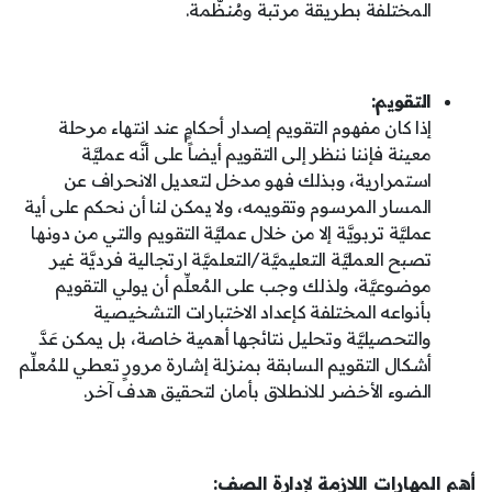
المختلفة بطريقة مرتبة ومُنظَّمة.
التقويم:
إذا كان مفهوم التقويم إصدار أحكامٍ عند انتهاء مرحلة
معينة فإننا ننظر إلى التقويم أيضاً على أنَّه عمليَّة
استمرارية، وبذلك فهو مدخل لتعديل الانحراف عن
المسار المرسوم وتقويمه، ولا يمكن لنا أن نحكم على أية
عمليَّة تربويَّة إلا من خلال عمليَّة التقويم والتي من دونها
تصبح العمليَّة التعليميَّة/التعلميَّة ارتجالية فرديَّة غير
موضوعيَّة، ولذلك وجب على المُعلِّم أن يولي التقويم
بأنواعه المختلفة كإعداد الاختبارات التشخيصية
والتحصيليَّة وتحليل نتائجها أهمية خاصة، بل يمكن عَدَّ
أشكال التقويم السابقة بمنزلة إشارة مرورٍ تعطي للمُعلِّم
الضوء الأخضر للانطلاق بأمان لتحقيق هدف آخر.
أهم المهارات اللازمة لإدارة الصف: