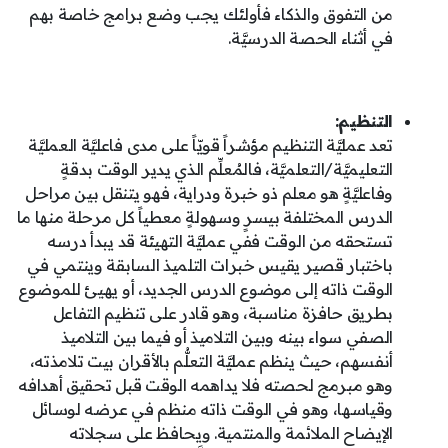
من التفوق والذكاء فأولئك يجب وضع برامج خاصة بهم
في أثناء الحصة الدرسيَّة.
التنظيم:
تعد عمليَّة التنظيم مؤشراً قويّاً على مدى فاعليَّة العمليَّة
التعليميَّة/التعلميَّة، فالمُعلِّم الذي يدير الوقت بدقةٍ
وفاعليَّةٍ هو معلم ذو خبرة ودراية، فهو يتنقل بين مراحل
الدرس المختلفة بيسرٍ وسهولةٍ معطياً كل مرحلة منها ما
تستحقه من الوقت ففي عمليَّة التهيئة قد يبدأ درسه
باختبار قصير يقيس خبرات التلميذ السابقة وينتمي في
الوقت ذاته إلى موضوع الدرس الجديد، أو يهيئ للموضوع
بطريق حافزة مناسبة، وهو قادر على تنظيم التفاعل
الصفي سواء بينه وبين التلاميذ أو فيما بين التلاميذ
أنفسهم، حيث ينظم عمليَّة التعلُّم بالأقران بيت تلامذته،
وهو مبرمج لحصته فلا يداهمه الوقت قبل تحقيق أهدافه
وقياسها، وهو في الوقت ذاته منظم في عرضه لوسائل
الإيضاح الملائمة والمنتمية. ويحافظ على سجلاته