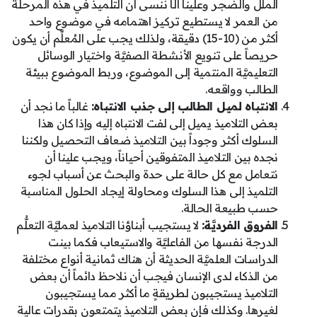
الملل والضجر وعلينا ألَّا ننسى أن التلميذ في هذه المرحلة
من العمر لا يستطيع تركيز اهتمامه في موضوع واحد
أكثر من (10-15) دقيقة، ولذلك يجب على المُعلِّم أن يكون
حريصاً على تنويع الأنشطة الصفيَّة واختيار الوسائل
التعليميَّة المنتمية إلى الموضوع، وربط الموضوع ببيئة
الطالب وواقعه.
الانتباه لميل الطالب إلى جذب الانتباه:
غالباً ما نجد أن
بعض التلاميذ يميل إلى لفت الانتباه إليه وإذا كان هذا
السلوك أكثر وجوداً بين التلاميذ ضعاف التحصيل ولكننا
نجده بين التلاميذ المتفوقين أحياناً، ويجب علينا أن
نتعامل مع كل حالة على حدة والبحث عن أسباب لجوء
التلميذ إلى هذا السلوك ومحاولة إيجاد الحلول المناسبة
حسب طبيعة الحالة.
الفروق الفرديَّة:
لا يستجيب أبناؤنا التلاميذ لعمليَّة التعلُّم
الدرجة نفسها من الفاعليَّة والاستيعاب فكما بينت
الدراسات العلميَّة الحديثة أن هناك ثمانية أنواع مختلفة
من الذكاء لدى الإنسان فيجب أن نلاحظ دائماً أن بعض
التلاميذ يستجيبون لطريقةٍ ما أكثر مما يستجيبون
لغيرها. وكذلك فإن بعض التلاميذ يتمتعون بقدرات عالية