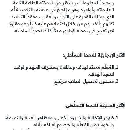
ووحيداً للمعلومات، وينتظر من تلامذته الطاعة التامة
لتعليماته وأوامره وهو مزاجيٌّ في علاقته بالتلاميذ لأنَّه
الذي يمتلك القدرة على الثواب والعقاب، مفقِداً للتلاميذ
ثقتهم بأنفسهم من خلال اعتمادهم عليه كلياً وهو مقاومٌ
لأي تغييرٍ في نمطه الإداري معدَّاً ذلك تحدياً لسلطته.
الآثار الإيجابيَّة للنمط التسلُّطي:
المُعلِّم مُحدِّد لهدفه ولذلك لا يستنزف الجهد والوقت
لتنفيذ الهدف.
مستوى تحصيل الطلاب مرتفع.
الآثار السلبيَّة للنمط التسلُّطي:
ظهور الإتكالية والشرود الذهني، ومظاهر الغيبة والنميمة،
والخوف من المُعلِّم والخضوع له لكف أذاه.