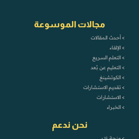
مجالات الموسوعة
> أحدث المقالات
> الإلقاء
> التعلم السريع
> التعليم عن بُعد
> الكوتشينغ
> تقديم الاستشارات
> الاستشارات
> الخبراء
نحن ندعم
> منحة غيّر