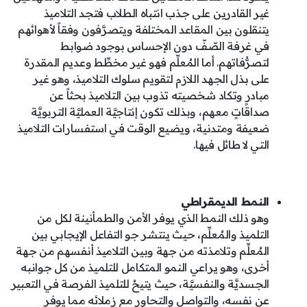
غير القادرين على جذب انتباه الطلاب فتجد التلاميذ
يتنقلون بين المقاعد المختلفة ويتصرَّفون وفقاً لأهوائهم
في غرفة الصّفّ دون الإحساس بوجود ضوابط
لتصرُّفاتهم. أما المُعلِّم فهو غير مخطِّط وعديم المقدرة
على بذل الجهد اللازم لتقويم سلوك التلاميذ، وهو غير
مبادرٍ وتكاد شخصيته تذوب بين التلاميذ بحثاً عن
صداقاتٍ معهم، وبذلك تكون إنتاجيَّة العمليَّة التربويَّة
ضعيفة ومتدنية، ويضيع الوقت في استفسارات التلاميذ
التي لا طائل فيها.
النمط الديمقراطي
وهو ذلك النمط الذي يوفر الأمن والطمأنينة لكل من
التلميذ والمُعلِّم، حيث ينتشر جو التفاعل الإيجابي بين
المُعلِّم وتلامذته من جهة وبين التلاميذ أنفسهم من جهة
أخرى، وهو يراعي النمو المتكامل للتلميذ من كل جوانبه
الجسديَّة والنفسيَّة، حيث يتيحُ للتلميذ الفرصة في التعبير
عن نفسه، والتواصل والتحاور مع زملائه مما يوفر