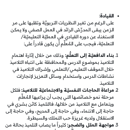
القيادة:
على الرغم من تغير النظريات التربويَّة وتقلبها على مر
الزمن يبقى المدرِّسُ الرائد في العمل الصفي ولا يمكن
الاستغناء عن دوره القيادي في العمليَّة التعليميَّة/
التعلميَّة، فيجب على المُعلِّم أن يكون قادراً على:
بناء الدافعيَّة إلى التعلُّم:
وذلك من خلال إثارة اهتمام
التلاميذ بموضوع الدرس والمحافظة على انتباه التلاميذ
خلال الموقف التعليمي/التعلمي وإشراك التلاميذ في
نشاطات الدرس واستخدام وسائل التعزيز لإنجازات
التلاميذ.
مراعاة الحاجات النفسيَّة والاجتماعيَّة للتلاميذ:
فلكل
مرحلة نمو خصائصها التي يجب أن يراعيها المُعلِّم
ويتعامل مع التلاميذ من خلالها، فالتلميذ كائن بشري في
حاجة إلى الانتماء، وفي حاجة إلى المديح، وفي حاجة إلى
الاستقلال ولديه غريزة حب التملك والسيطرة.
مواجهة الملل والضجر:
كثيراً ما يصاب التلميذ بحالة من