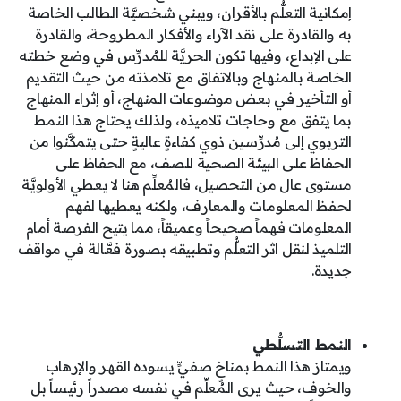
إمكانية التعلُّم بالأقران، ويبني شخصيَّة الطالب الخاصة
به والقادرة على نقد الآراء والأفكار المطروحة، والقادرة
على الإبداع، وفيها تكون الحريَّة للمُدرِّس في وضع خطته
الخاصة بالمنهاج وبالاتفاق مع تلامذته من حيث التقديم
أو التأخير في بعض موضوعات المنهاج، أو إثراء المنهاج
بما يتفق مع وحاجات تلاميذه، ولذلك يحتاج هذا النمط
التربوي إلى مُدرِّسين ذوي كفاءةٍ عاليةٍ حتى يتمكَّنوا من
الحفاظ على البيئة الصحية للصف، مع الحفاظ على
مستوى عال من التحصيل، فالمُعلِّم هنا لا يعطي الأولويَّة
لحفظ المعلومات والمعارف، ولكنه يعطيها لفهم
المعلومات فهماً صحيحاً وعميقاً، مما يتيح الفرصة أمام
التلميذ لنقل اثر التعلُّم وتطبيقه بصورة فعَّالة في مواقف
جديدة.
النمط التسلُّطي
ويمتاز هذا النمط بمناخٍ صفيٍّ يسوده القهر والإرهاب
والخوف، حيث يرى المُعلِّم في نفسه مصدراً رئيساً بل